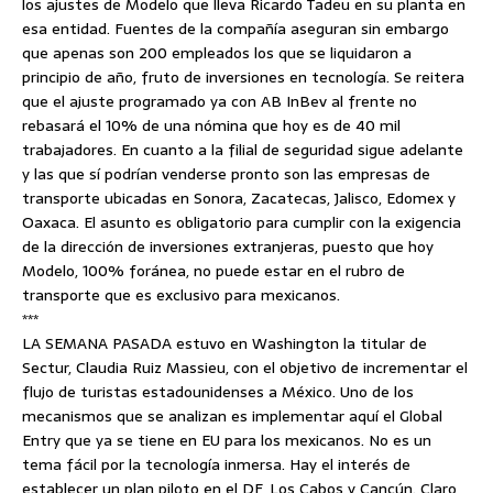
los ajustes de Modelo que lleva Ricardo Tadeu en su planta en
esa entidad. Fuentes de la compañía aseguran sin embargo
que apenas son 200 empleados los que se liquidaron a
principio de año, fruto de inversiones en tecnología. Se reitera
que el ajuste programado ya con AB InBev al frente no
rebasará el 10% de una nómina que hoy es de 40 mil
trabajadores. En cuanto a la filial de seguridad sigue adelante
y las que sí podrían venderse pronto son las empresas de
transporte ubicadas en Sonora, Zacatecas, Jalisco, Edomex y
Oaxaca. El asunto es obligatorio para cumplir con la exigencia
de la dirección de inversiones extranjeras, puesto que hoy
Modelo, 100% foránea, no puede estar en el rubro de
transporte que es exclusivo para mexicanos.
***
LA SEMANA PASADA estuvo en Washington la titular de
Sectur, Claudia Ruiz Massieu, con el objetivo de incrementar el
flujo de turistas estadounidenses a México. Uno de los
mecanismos que se analizan es implementar aquí el Global
Entry que ya se tiene en EU para los mexicanos. No es un
tema fácil por la tecnología inmersa. Hay el interés de
establecer un plan piloto en el DF, Los Cabos y Cancún. Claro