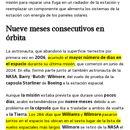
misión para reparar una fuga en un radiador de la estación y
reemplazar un componente que alimenta los sistemas de la
estación con energía de los paneles solares.
Nueve meses consecutivos en
órbita
La astronauta, que abandonó la superficie terrestre por
primera vez en
2006
,
acumuló el
mayor número de días en
el espacio
durante su última misión
, que comenzó en junio de
2024. En ella, formó parte junto al también astronauta de la
NASA
,
Barry
“
Butch
”
Wilmore
, del vuelo de prueba de la
capsula Starliner
de
Boeing
a la estación espacial.
Aunque
la misión
estaba prevista que durase unos
pocos
días
, acabó extendiéndose por
nueve meses
debido a un
problema en
la cápsula
que iba a trasladar a ambos de vuelta
a
la Tierra
.
Los 286 días que
Williams
y
Wilmore
pasaron
juntos en el espacio los ubican en el sexto lugar de la lista de
vuelos espaciales más largos
.
Wilmore
se retiró de la
NASA
el