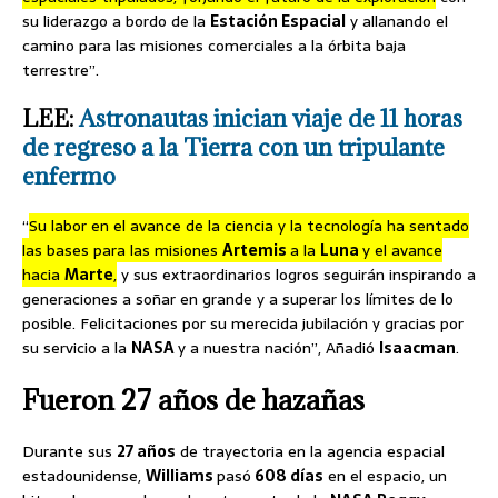
su liderazgo a bordo de la
Estación Espacial
y allanando el
camino para las misiones comerciales a la órbita baja
terrestre”.
LEE:
Astronautas inician viaje de 11 horas
de regreso a la Tierra con un tripulante
enfermo
“
Su labor en el avance de la ciencia y la tecnología ha sentado
las bases para las misiones
Artemis
a la
Luna
y el avance
hacia
Marte
,
y sus extraordinarios logros seguirán inspirando a
generaciones a soñar en grande y a superar los límites de lo
posible. Felicitaciones por su merecida jubilación y gracias por
su servicio a la
NASA
y a nuestra nación”, Añadió
Isaacman
.
Fueron 27 años de hazañas
Durante sus
27 años
de trayectoria en la agencia espacial
estadounidense,
Williams
pasó
608 días
en el espacio, un