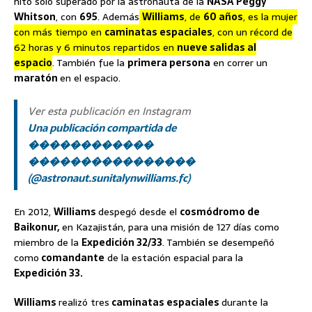
hito solo superado por la astronauta de la
NASA Peggy
Whitson
, con
695
. Además
Williams
, de
60 años
, es la mujer
con más tiempo en
caminatas espaciales
, con un récord de
62 horas y 6 minutos repartidos en
nueve salidas al
espacio
. También fue la
primera persona
en correr un
maratón
en el espacio.
Ver esta publicación en Instagram
Una publicación compartida de
������������
����������������
(@astronaut.sunitalynwilliams.fc)
En 2012,
Williams
despegó desde el
cosmódromo de
Baikonur,
en Kazajistán, para una misión de 127 días como
miembro de la
Expedición 32/33
. También se desempeñó
como
comandante
de la estación espacial para la
Expedición 33.
Williams
realizó tres
caminatas espaciales
durante la