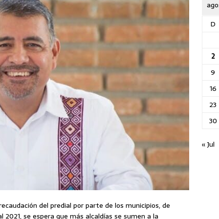
ago
D
2
9
16
23
30
« Jul
ecaudación del predial por parte de los municipios, de
cal 2021, se espera que más alcaldías se sumen a la