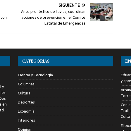
SIGUIENTE
Ante pronóstico de lluvias, coordinan
 con
acciones de prevención en el Comité
Estatal de Emergencias
CATEGORÍAS
EN
Ciencia y Tecnología
Eduar
y apo
Columnas
l y
Arranc
 los
Cultura
Torre
 Dos
Deportes
s en
Con e
ad.
Trujil
Economía
Coita
Interiores
El bo
Opinión