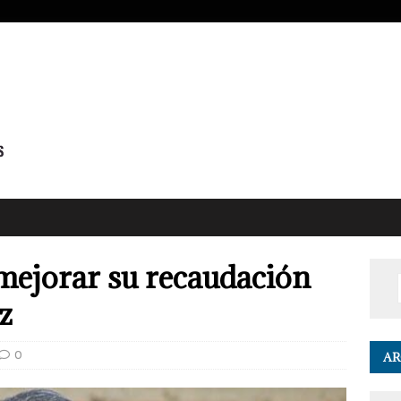
mejorar su recaudación
z
0
AR