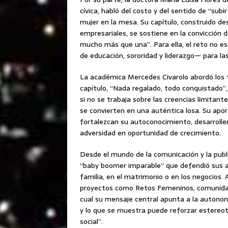
cívica, habló del costo y del sentido de “sub
mujer en la mesa. Su capítulo, construido des
empresariales, se sostiene en la convicción 
mucho más que una”. Para ella, el reto no es
de educación, sororidad y liderazgo— para la
La académica Mercedes Civarolo abordó los te
capítulo, “Nada regalado, todo conquistado”,
si no se trabaja sobre las creencias limitan
se convierten en una auténtica losa. Su apor
fortalezcan su autoconocimiento, desarrollen
adversidad en oportunidad de crecimiento.
Desde el mundo de la comunicación y la publ
“baby boomer imparable” que defendió sus ala
familia, en el matrimonio o en los negocios
proyectos como Retos Femeninos, comunidad 
cual su mensaje central apunta a la autonomí
y lo que se muestra puede reforzar estereo
social”.