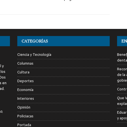
CATEGORÍAS
EN
Ciencia y Tecnología
Benef
denta
Columnas
l y
Recon
 los
Cultura
de la 
 Dos
gobie
Deportes
s en
ad.
Contr
Economía
Que V
Interiores
expla
Opinión
o,
Eduar
Policiacas
y apo
Portada