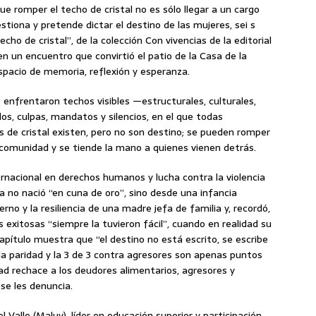
ue romper el techo de cristal no es sólo llegar a un cargo
estiona y pretende dictar el destino de las mujeres, sei s
cho de cristal”, de la colección Con vivencias de la editorial
n un encuentro que convirtió el patio de la Casa de la
spacio de memoria, reflexión y esperanza.
 enfrentaron techos visibles —estructurales, culturales,
os, culpas, mandatos y silencios, en el que todas
 de cristal existen, pero no son destino; se pueden romper
comunidad y se tiende la mano a quienes vienen detrás.
rnacional en derechos humanos y lucha contra la violencia
a no nació “en cuna de oro”, sino desde una infancia
no y la resiliencia de una madre jefa de familia y, recordó,
exitosas “siempre la tuvieron fácil”, cuando en realidad su
apítulo muestra que “el destino no está escrito, se escribe
 la paridad y la 3 de 3 contra agresores son apenas puntos
dad rechace a los deudores alimentarios, agresores y
se les denuncia.
l Valle (Maluy), líder en educación superior y participación