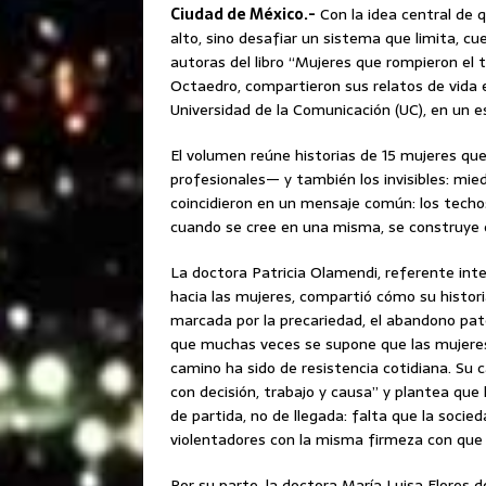
Ciudad de México.-
Con la idea central de q
alto, sino desafiar un sistema que limita, cu
autoras del libro “Mujeres que rompieron el te
Octaedro, compartieron sus relatos de vida e
Universidad de la Comunicación (UC), en un e
El volumen reúne historias de 15 mujeres que
profesionales— y también los invisibles: mied
coincidieron en un mensaje común: los techos
cuando se cree en una misma, se construye 
La doctora Patricia Olamendi, referente inte
hacia las mujeres, compartió cómo su histori
marcada por la precariedad, el abandono pater
que muchas veces se supone que las mujeres 
camino ha sido de resistencia cotidiana. Su c
con decisión, trabajo y causa” y plantea que
de partida, no de llegada: falta que la socie
violentadores con la misma firmeza con que 
Por su parte, la doctora María Luisa Flores de