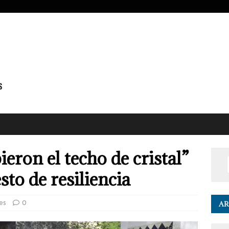
eron el techo de cristal”
to de resiliencia
res
0
AR