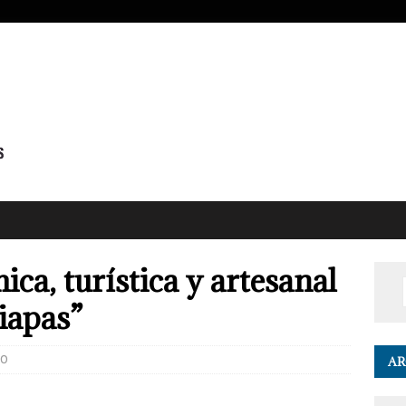
ca, turística y artesanal
iapas”
0
AR