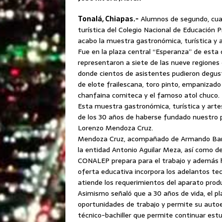
Tonalá, Chiapas.-
Alumnos de segundo, cuar
turística del Colegio Nacional de Educación Pr
acabo la muestra gastronómica, turística y
Fue en la plaza central “Esperanza” de esta
representaron a siete de las nueve regiones
donde cientos de asistentes pudieron degusta
de elote frailescana, toro pinto, empanizado 
chanfaina comiteca y el famoso atol chuco.
Esta muestra gastronómica, turística y arte
de los 30 años de haberse fundado nuestro pl
Lorenzo Mendoza Cruz.
Mendoza Cruz, acompañado de Armando Barrio
la entidad Antonio Aguilar Meza, así como de
CONALEP prepara para el trabajo y además ha
oferta educativa incorpora los adelantos tec
atiende los requerimientos del aparato produ
Asimismo señaló que a 30 años de vida, el pl
oportunidades de trabajo y permite su autoe
técnico-bachiller que permite continuar estu