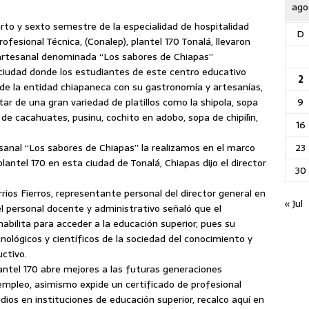
ago
to y sexto semestre de la especialidad de hospitalidad
D
ofesional Técnica, (Conalep), plantel 170 Tonalá, llevaron
 artesanal denominada “Los sabores de Chiapas”
 ciudad donde los estudiantes
de este centro educativo
2
 de la entidad chiapaneca con su gastronomía y artesanías,
9
r de una gran variedad de platillos como la shipola, sopa
de cacahuates, pusinu, cochito en adobo, sopa de chipilìn,
16
23
sanal “Los sabores de Chiapas” la realizamos en el marco
antel 170 en esta ciudad de Tonalá, Chiapas dijo el director
30
s Fierros, representante personal del director general en
« Jul
l personal docente y administrativo señaló que el
bilita para acceder a la educación superior, pues su
nológicos y científicos de la sociedad del conocimiento y
ctivo.
antel 170 abre mejores a las futuras generaciones
mpleo, asimismo expide un certificado de profesional
dios en instituciones de educación superior, recalco aquí en