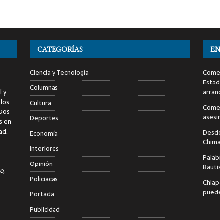
CATEGORÍAS
EN
Ciencia y Tecnología
Comen
Estad
Columnas
l y
arran
 los
Cultura
Comen
 Dos
asesi
Deportes
s en
ad.
Desde
Economía
Chima
Interiores
Palab
Opinión
Bauti
o,
Policiacas
Chiap
puede
Portada
Publicidad