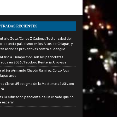
TRADAS RECIENTES
tario Zeta /Carlos Z Cadena /Sector salud del
o, detecta paludismo en los Altos de Chiapas, y
can acciones preventivas contra el dengue
tario a Tiempo /Son seis los periodistas
nados en 2026 /Teodoro Rentería Arróyave
 el Sur /Armando Chacón Ramírez Corzo /Los
lapas arde
ras Claras /El estigma de la Mactumatzá /Silvano
sta.
as: la educación pendiente de un estado que no
 esperar