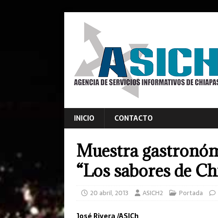
INICIO
CONTACTO
Muestra gastronómi
“Los sabores de Ch
20 abril, 2013
ASICH2
Portada
José Rivera /ASICh