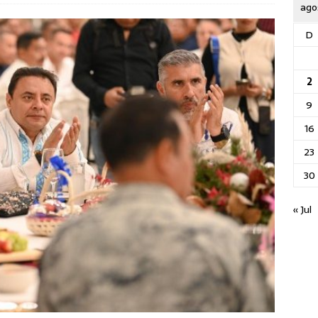
ago
D
2
9
16
23
30
« Jul