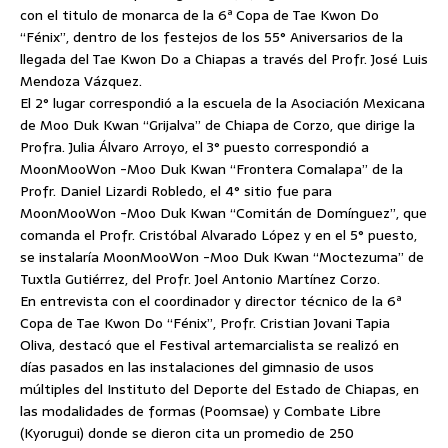
con el titulo de monarca de la 6ª Copa de Tae Kwon Do
“Fénix”, dentro de los festejos de los 55° Aniversarios de la
llegada del Tae Kwon Do a Chiapas a través del Profr. José Luis
Mendoza Vázquez.
El 2° lugar correspondió a la escuela de la Asociación Mexicana
de Moo Duk Kwan “Grijalva” de Chiapa de Corzo, que dirige la
Profra. Julia Álvaro Arroyo, el 3° puesto correspondió a
MoonMooWon -Moo Duk Kwan “Frontera Comalapa” de la
Profr. Daniel Lizardi Robledo, el 4° sitio fue para
MoonMooWon -Moo Duk Kwan “Comitán de Domínguez”, que
comanda el Profr. Cristóbal Alvarado López y en el 5° puesto,
se instalaría MoonMooWon -Moo Duk Kwan “Moctezuma” de
Tuxtla Gutiérrez, del Profr. Joel Antonio Martínez Corzo.
En entrevista con el coordinador y director técnico de la 6ª
Copa de Tae Kwon Do “Fénix”, Profr. Cristian Jovani Tapia
Oliva, destacó que el Festival artemarcialista se realizó en
días pasados en las instalaciones del gimnasio de usos
múltiples del Instituto del Deporte del Estado de Chiapas, en
las modalidades de formas (Poomsae) y Combate Libre
(Kyorugui) donde se dieron cita un promedio de 250