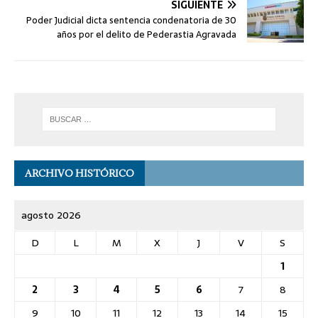
SIGUIENTE
Poder Judicial dicta sentencia condenatoria de 30
años por el delito de Pederastia Agravada
ARCHIVO HISTÓRICO
agosto 2026
D
L
M
X
J
V
S
1
2
3
4
5
6
7
8
9
10
11
12
13
14
15