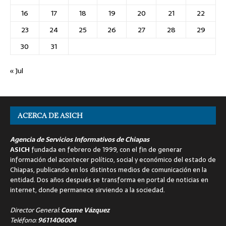
16
17
18
19
20
21
22
23
24
25
26
27
28
29
30
31
« Jul
ACERCA DE ASICH
Agencia de Servicios Informativos de Chiapas
ASICH
fundada en febrero de 1999, con el fin de generar
información del acontecer político, social y económico del estado de
Chiapas, publicando en los distintos medios de comunicación en la
entidad. Dos años después se transforma en portal de noticias en
internet, donde permanece sirviendo a la sociedad.
Director General:
Cosme Vázquez
Teléfono:
9611406004