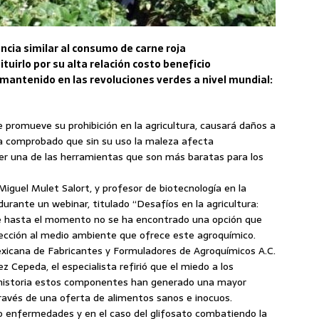
encia similar al consumo de carne roja
uirlo por su alta relación costo beneficio
 mantenido en las revoluciones verdes a nivel mundial:
ue promueve su prohibición en la agricultura, causará daños a
ha comprobado que sin su uso la maleza afecta
ser una de las herramientas que son más baratas para los
Miguel Mulet Salort, y profesor de biotecnología en la
durante un webinar, titulado “Desafíos en la agricultura:
que hasta el momento no se ha encontrado una opción que
rotección al medio ambiente que ofrece este agroquímico.
Mexicana de Fabricantes y Formuladores de Agroquímicos A.C.
 Cepeda, el especialista refirió que el miedo a los
la historia estos componentes han generado una mayor
ravés de una oferta de alimentos sanos e inocuos.
ndo enfermedades y en el caso del glifosato combatiendo la