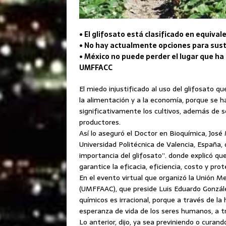
• El glifosato está clasificado en equival
• No hay actualmente opciones para sustit
• México no puede perder el lugar que ha
UMFFACC
El miedo injustificado al uso del glifosato q
la alimentación y a la economía, porque se 
significativamente los cultivos, además de 
productores.
Así lo aseguró el Doctor en Bioquímica, José 
Universidad Politécnica de Valencia, España, 
importancia del glifosato”. donde explicó 
garantice la eficacia, eficiencia, costo y p
En el evento virtual que organizó la Unión 
(UMFFAAC), que preside Luis Eduardo González
químicos es irracional, porque a través de 
esperanza de vida de los seres humanos, a t
Lo anterior, dijo, ya sea previniendo o cura