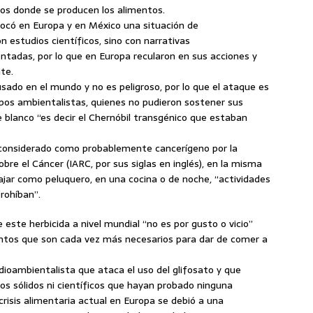
os donde se producen los alimentos.
có en Europa y en México una situación de
n estudios científicos, sino con narrativas
adas, por lo que en Europa recularon en sus acciones y
te.
 usado en el mundo y no es peligroso, por lo que el ataque es
pos ambientalistas, quienes no pudieron sostener sus
 blanco “es decir el Chernóbil transgénico que estaban
 considerado como probablemente cancerígeno por la
obre el Cáncer (IARC, por sus siglas en inglés), en la misma
ajar como peluquero, en una cocina o de noche, “actividades
rohíban”.
de este herbicida a nivel mundial “no es por gusto o vicio”
entos que son cada vez más necesarios para dar de comer a
edioambientalista que ataca el uso del glifosato y que
os sólidos ni científicos que hayan probado ninguna
crisis alimentaria actual en Europa se debió a una