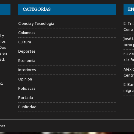
CATEGORÍAS
EN
Ciencia y Tecnología
El Tr
Centr
Columnas
l y
José 
 los
Cultura
ocho 
 Dos
Deportes
s en
EU de
ad.
a la 
Economía
Méxic
Interiores
Centr
Opinión
o,
El Ba
Policiacas
migra
Portada
Publicidad
mes