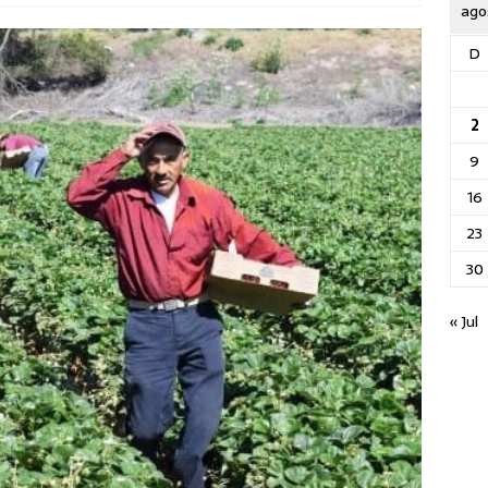
ago
D
2
9
16
23
30
« Jul