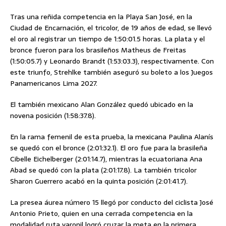
Tras una reñida competencia en la Playa San José, en la
Ciudad de Encarnación, el tricolor, de 19 años de edad, se llevó
el oro al registrar un tiempo de 1:50:01.5 horas. La plata y el
bronce fueron para los brasileños Matheus de Freitas
(1:50:05.7) y Leonardo Brandt (1:53:03.3), respectivamente. Con
este triunfo, Strehlke también aseguró su boleto a los Juegos
Panamericanos Lima 2027.
El también mexicano Alan González quedó ubicado en la
novena posición (1:58:37.8).
En la rama femenil de esta prueba, la mexicana Paulina Alanís
se quedó con el bronce (2:01:32.1). El oro fue para la brasileña
Cibelle Eichelberger (2:01:14.7), mientras la ecuatoriana Ana
Abad se quedó con la plata (2:01:17.8). La también tricolor
Sharon Guerrero acabó en la quinta posición (2:01:41.7).
La presea áurea número 15 llegó por conducto del ciclista José
Antonio Prieto, quien en una cerrada competencia en la
modalidad ruta varonil logró cruzar la meta en la primera