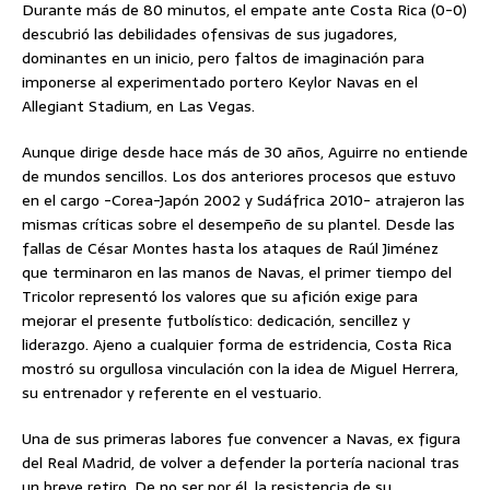
Durante más de 80 minutos, el empate ante Costa Rica (0-0)
descubrió las debilidades ofensivas de sus jugadores,
dominantes en un inicio, pero faltos de imaginación para
imponerse al experimentado portero Keylor Navas en el
Allegiant Stadium, en Las Vegas.
Aunque dirige desde hace más de 30 años, Aguirre no entiende
de mundos sencillos. Los dos anteriores procesos que estuvo
en el cargo -Corea-Japón 2002 y Sudáfrica 2010- atrajeron las
mismas críticas sobre el desempeño de su plantel. Desde las
fallas de César Montes hasta los ataques de Raúl Jiménez
que terminaron en las manos de Navas, el primer tiempo del
Tricolor representó los valores que su afición exige para
mejorar el presente futbolístico: dedicación, sencillez y
liderazgo. Ajeno a cualquier forma de estridencia, Costa Rica
mostró su orgullosa vinculación con la idea de Miguel Herrera,
su entrenador y referente en el vestuario.
Una de sus primeras labores fue convencer a Navas, ex figura
del Real Madrid, de volver a defender la portería nacional tras
un breve retiro. De no ser por él, la resistencia de su