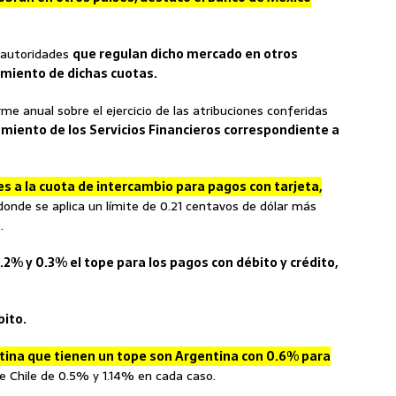
s autoridades
que regulan dicho mercado en otros
cimiento de dichas cuotas.
rme anual sobre el ejercicio de las atribuciones conferidas
amiento de los Servicios Financieros correspondiente a
s a la cuota de intercambio para pagos con tarjeta,
donde se aplica un límite de 0.21 centavos de dólar más
.
.2% y 0.3% el tope para los pagos con débito y crédito,
bito.
tina que tienen un tope son Argentina con 0.6% para
e Chile de 0.5% y 1.14% en cada caso.