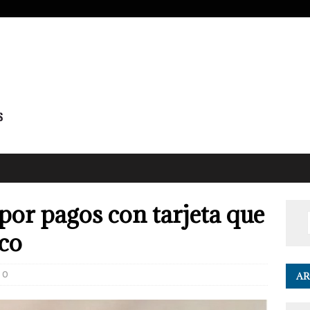
or pagos con tarjeta que
ico
0
AR