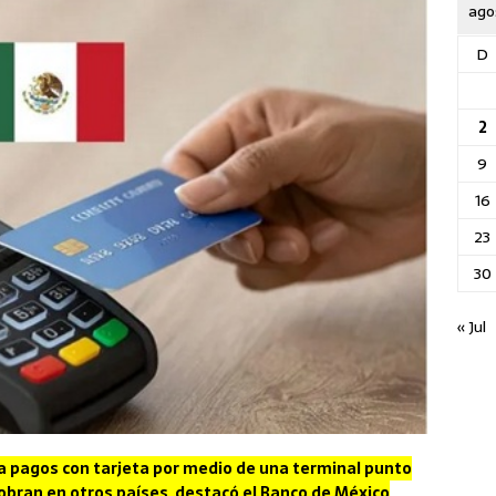
ago
D
2
9
16
23
30
« Jul
a pagos con tarjeta por medio de una terminal punto
obran en otros países, destacó el Banco de México