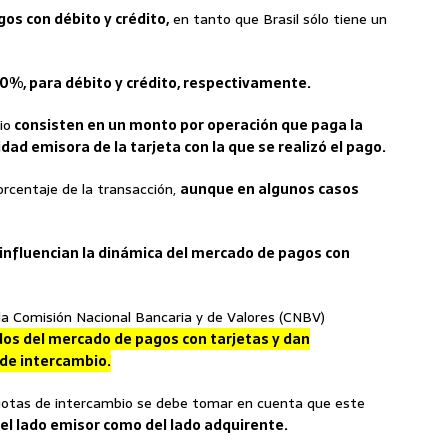
os con débito y crédito,
en tanto que Brasil sólo tiene un
0%, para débito y crédito, respectivamente.
io
consisten en un monto por operación que paga la
dad emisora de la tarjeta con la que se realizó el pago.
rcentaje de la transacción,
aunque en algunos casos
 influencian la dinámica del mercado de pagos con
la Comisión Nacional Bancaria y de Valores (CNBV)
dos del mercado de pagos con tarjetas y dan
 de intercambio.
s cuotas de intercambio se debe tomar en cuenta que este
el lado emisor como del lado adquirente.