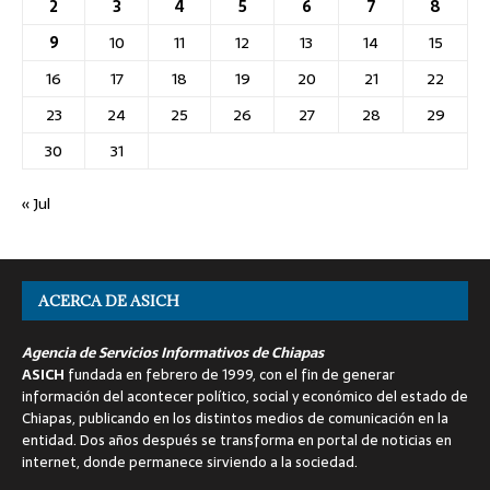
2
3
4
5
6
7
8
9
10
11
12
13
14
15
16
17
18
19
20
21
22
23
24
25
26
27
28
29
30
31
« Jul
ACERCA DE ASICH
Agencia de Servicios Informativos de Chiapas
ASICH
fundada en febrero de 1999, con el fin de generar
información del acontecer político, social y económico del estado de
Chiapas, publicando en los distintos medios de comunicación en la
entidad. Dos años después se transforma en portal de noticias en
internet, donde permanece sirviendo a la sociedad.