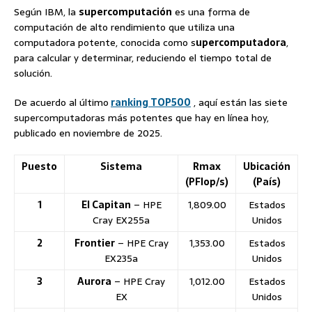
Según IBM, la
supercomputación
es una forma de
computación de alto rendimiento que utiliza una
computadora potente, conocida como s
upercomputadora
,
para calcular y determinar, reduciendo el tiempo total de
solución.
De acuerdo al último
ranking TOP500
, aquí están las siete
supercomputadoras más potentes que hay en línea hoy,
publicado en noviembre de 2025.
Puesto
Sistema
Rmax
Ubicación
(PFlop/s)
(País)
1
El Capitan
– HPE
1,809.00
Estados
Cray EX255a
Unidos
2
Frontier
– HPE Cray
1,353.00
Estados
EX235a
Unidos
3
Aurora
– HPE Cray
1,012.00
Estados
EX
Unidos