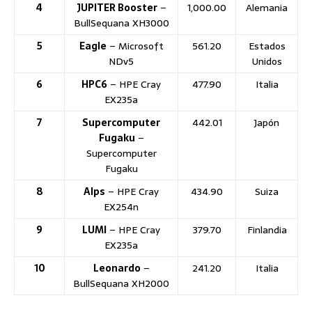
4
JUPITER Booster
–
1,000.00
Alemania
BullSequana XH3000
5
Eagle
– Microsoft
561.20
Estados
NDv5
Unidos
6
HPC6
– HPE Cray
477.90
Italia
EX235a
7
Supercomputer
442.01
Japón
Fugaku
–
Supercomputer
Fugaku
8
Alps
– HPE Cray
434.90
Suiza
EX254n
9
LUMI
– HPE Cray
379.70
Finlandia
EX235a
10
Leonardo
–
241.20
Italia
BullSequana XH2000