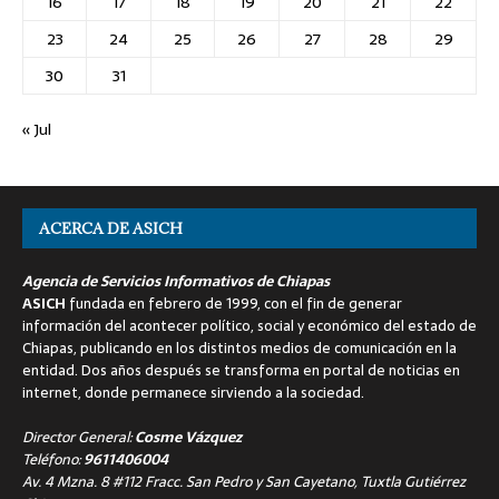
16
17
18
19
20
21
22
23
24
25
26
27
28
29
30
31
« Jul
ACERCA DE ASICH
Agencia de Servicios Informativos de Chiapas
ASICH
fundada en febrero de 1999, con el fin de generar
información del acontecer político, social y económico del estado de
Chiapas, publicando en los distintos medios de comunicación en la
entidad. Dos años después se transforma en portal de noticias en
internet, donde permanece sirviendo a la sociedad.
Director General:
Cosme Vázquez
Teléfono:
9611406004
Av. 4 Mzna. 8 #112 Fracc. San Pedro y San Cayetano, Tuxtla Gutiérrez