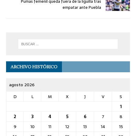
Pumas femenil queda fuera de la liguilla tras
empatar ante Puebla
ARCHIVO HISTÓRICO
agosto 2026
D
L
M
X
J
V
S
1
2
3
4
5
6
7
8
9
10
11
12
13
14
15