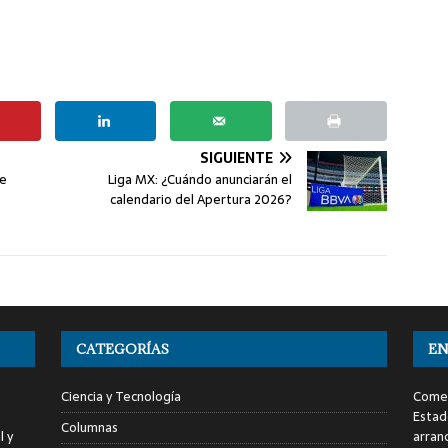
SIGUIENTE
de
Liga MX: ¿Cuándo anunciarán el
calendario del Apertura 2026?
CATEGORÍAS
EN
Ciencia y Tecnología
Comen
Estad
Columnas
l y
arran