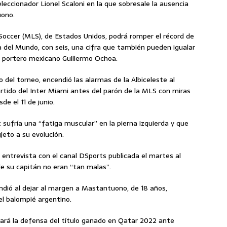
leccionador Lionel Scaloni en la que sobresale la ausencia
uono.
 Soccer (MLS), de Estados Unidos, podrá romper el récord de
 del Mundo, con seis, una cifra que también pueden igualar
l portero mexicano Guillermo Ochoa.
 del torneo, encendió las alarmas de la Albiceleste al
rtido del Inter Miami antes del parón de la MLS con miras
de el 11 de junio.
z sufría una “fatiga muscular” en la pierna izquierda y que
jeto a su evolución.
 entrevista con el canal DSports publicada el martes al
de su capitán no eran “tan malas”.
rendió al dejar al margen a Mastantuono, de 18 años,
l balompié argentino.
nzará la defensa del título ganado en Qatar 2022 ante