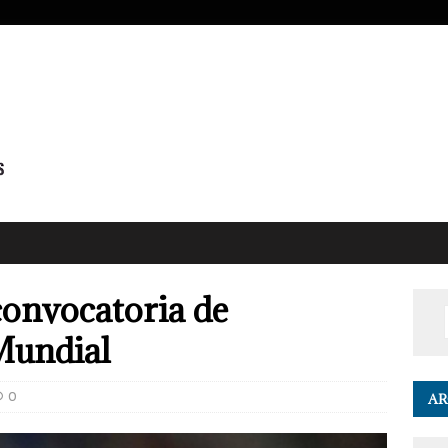
convocatoria de
Mundial
0
AR