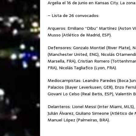
Argelia el 16 de junio en Kansas City. La zona
– Lista de 26 convocados:
Arqueros: Emiliano “Dibu” Martínez (Aston Vil
Musso (Atlético de Madrid, ESP).
Defensores: Gonzalo Montiel (River Plate), N
(Manchester United, ENG), Nicolás Otamendi
Marsella, FRA), Cristian Romero (Tottenhma
FRA), Nicolás Tagliafico (Lyon, FRA).
Mediocampistas: Leandro Paredes (Boca Junio
Palacios (Bayer Leverkusen, GER), Enzo Fernán
Giovani Lo Celso (Real Betis, ESP), Valentín 
Delanteros: Lionel Messi (Inter Miami, MLS),
Julián Álvarez, Giuliano Simeone (Atlético de 
Manuel López (Palmeiras, BRA).