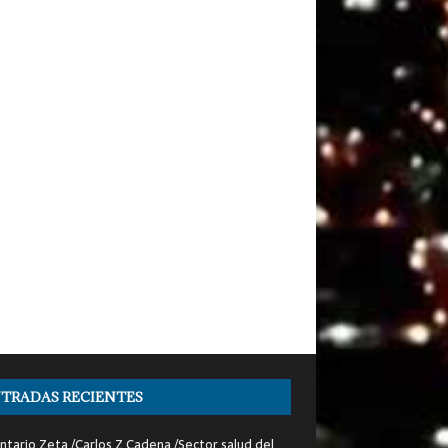
TRADAS RECIENTES
tario Zeta /Carlos Z Cadena /Sector salud del