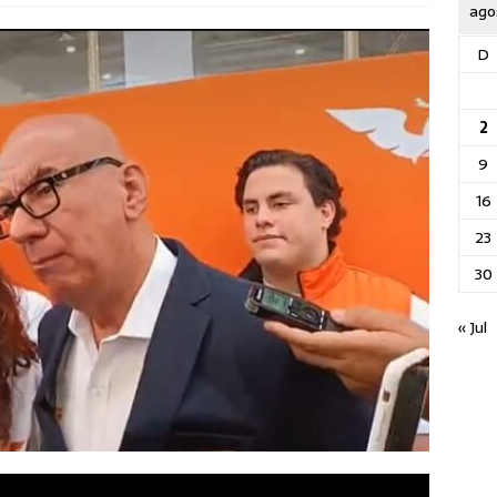
ago
D
2
9
16
23
30
« Jul