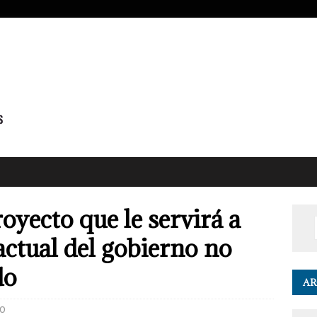
oyecto que le servirá a
actual del gobierno no
do
AR
0