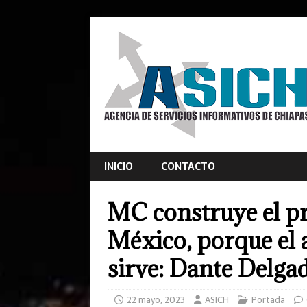
INICIO
CONTACTO
MC construye el pr
México, porque el 
sirve: Dante Delga
22 mayo, 2023
ASICH
Portada