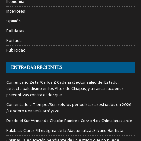
Economía
Interiores
Opinión
Policiacas
Portada
Publicidad
ENTRADAS RECIENTES
Comentario Zeta /Carlos Z Cadena /Sector salud del Estado,
detecta paludismo en los Altos de Chiapas, y arrancan acciones
preventivas contra el dengue
Comentario a Tiempo /Son seis los periodistas asesinados en 2026
/Teodoro Rentería Arróyave
Desde el Sur /Armando Chacón Ramírez Corzo /Los Chimalapas arde
Palabras Claras /El estigma de la Mactumatzá /Silvano Bautista.
Chiapas: la educación pendiente de un estado que no puede