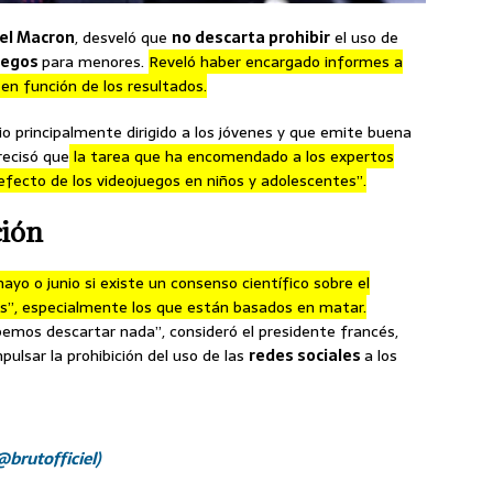
l Macron
, desveló que
no descarta prohibir
el uso de
uegos
para menores.
Reveló haber encargado informes a
en función de los resultados.
io principalmente dirigido a los jóvenes y que emite buena
recisó que
la tarea que ha encomendado a los expertos
efecto de los videojuegos en niños y adolescentes”.
ción
ayo o junio si existe un consenso científico sobre el
es”, especialmente los que están basados en matar.
bemos descartar nada”, consideró el presidente francés,
pulsar la prohibición del uso de las
redes sociales
a los
@brutofficiel)