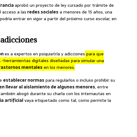
Francia
aprobó un proyecto de ley cursado por trámite de
l acceso a las
redes sociales
a menores de 15 años, una
podría entrar en vigor a partir del próximo curso escolar, en
 adicciones
on
es a expertos en psiquiatría y adicciones
para que
A
-herramientas digitales diseñadas para simular una
rastornos mentales
en los menores.
de
establecer normas
para regularlos o incluso prohibir su
n llevar al aislamiento de algunos menores
, entre
 también abogó durante su charla con los internautas en
a artificial
vaya etiquetado como tal, como permite la