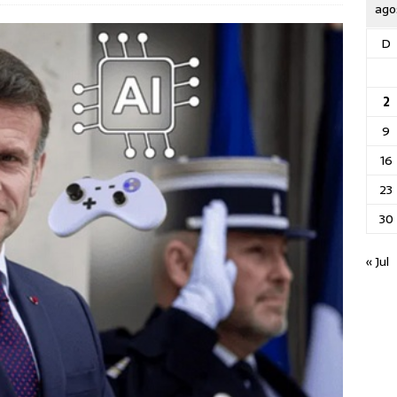
ago
D
2
9
16
23
30
« Jul