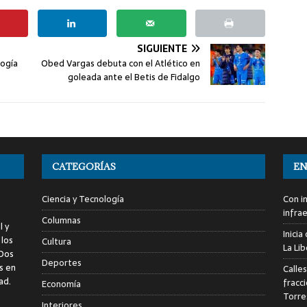
SIGUIENTE
logía
Obed Vargas debuta con el Atlético en
goleada ante el Betis de Fidalgo
CATEGORÍAS
EN
Ciencia y Tecnología
Con i
infra
Columnas
l y
Inici
 los
Cultura
La Li
 Dos
Deportes
s en
Calle
ad.
fracc
Economía
Torre
Interiores