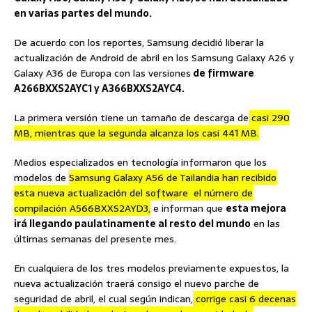
en varias partes del mundo.
De acuerdo con los reportes, Samsung decidió liberar la
actualización de Android de abril en los Samsung Galaxy A26 y
Galaxy A36 de Europa con las versiones
de firmware
A266BXXS2AYC1 y A366BXXS2AYC4.
La primera versión tiene un tamaño de descarga de
casi 290
MB, mientras que la segunda alcanza los casi 441 MB.
Medios especializados en tecnología informaron que los
modelos de
Samsung Galaxy A56 de Tailandia han recibido
esta nueva actualización del software el número de
compilación A566BXXS2AYD3,
e informan que
esta mejora
irá llegando paulatinamente al resto del mundo
en las
últimas semanas del presente mes.
En cualquiera de los tres modelos previamente expuestos, la
nueva actualización traerá consigo el nuevo parche de
seguridad de abril, el cual según indican,
corrige casi 6 decenas