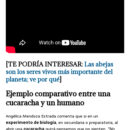
[TE PODRÍA INTERESAR:
Las abejas
son los seres vivos más importante del
planeta; ve por qué
]
Ejemplo comparativo entre una
cucaracha y un humano
Angélica Mendoza Estrada comenta que si en un
experimento de biología
, en secundaria o preparatoria, al
abrir una
cucaracha
quizá pensemos que no sienten,
“No