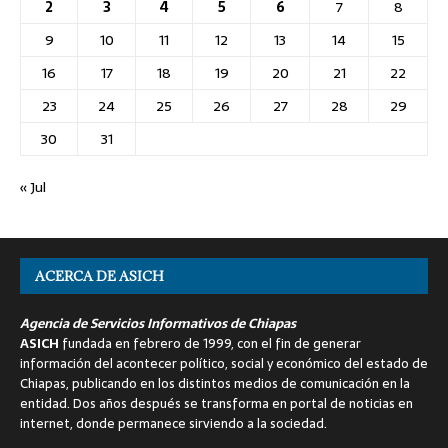
2
3
4
5
6
7
8
9
10
11
12
13
14
15
16
17
18
19
20
21
22
23
24
25
26
27
28
29
30
31
« Jul
ACERCA DE ASICH
Agencia de Servicios Informativos de Chiapas
ASICH
fundada en febrero de 1999, con el fin de generar
información del acontecer político, social y económico del estado de
Chiapas, publicando en los distintos medios de comunicación en la
entidad. Dos años después se transforma en portal de noticias en
internet, donde permanece sirviendo a la sociedad.