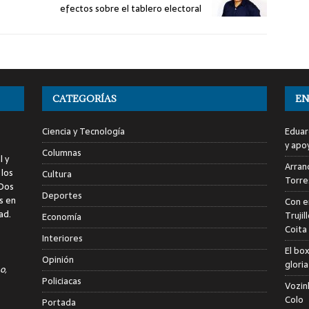
efectos sobre el tablero electoral
CATEGORÍAS
EN
Ciencia y Tecnología
Eduar
y apo
Columnas
l y
Arranc
 los
Cultura
Torre
 Dos
Deportes
s en
Con e
ad.
Trujil
Economía
Coita
Interiores
El bo
Opinión
glori
o,
Policiacas
Vozin
Colo
Portada