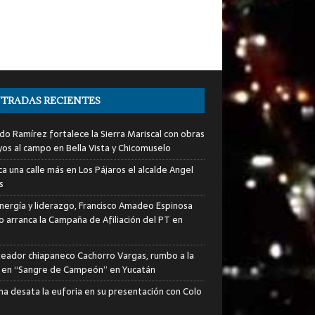
TRADAS RECIENTES
do Ramírez fortalece la Sierra Mariscal con obras
yos al campo en Bella Vista y Chicomuselo
a una calle más en Los Pájaros el alcalde Angel
s
nergía y liderazgo, Francisco Amadeo Espinosa
lo arranca la Campaña de Afiliación del PT en
xeador chiapaneco Cachorro Vargas, rumbo a la
a en “Sangre de Campeón” en Yucatán
ha desata la euforia en su presentación con Colo