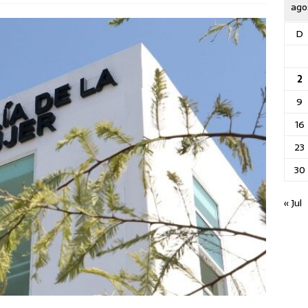
ago
D
2
9
16
23
30
« Jul