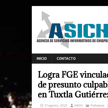
INICIO
CONTACTO
Logra FGE vinculac
de presunto culpab
en Tuxtla Gutiérre
21 agosto, 2023
ASICH
Policiacas