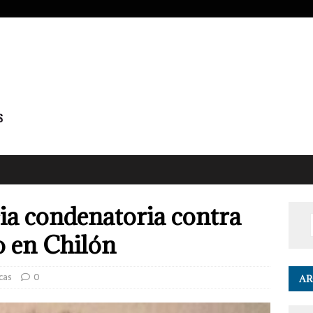
ia condenatoria contra
o en Chilón
cas
0
AR