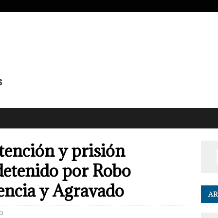
tención y prisión
detenido por Robo
encia y Agravado
AR
0