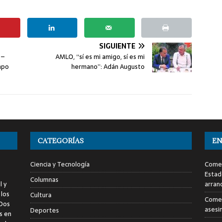
SIGUIENTE
 –
AMLO, “sí es mi amigo, sí es mi
mpo
hermano”: Adán Augusto
CATEGORÍAS
EN
Ciencia y Tecnología
Comen
Estad
Columnas
l y
arran
 los
Cultura
Comen
 Dos
asesi
Deportes
s en