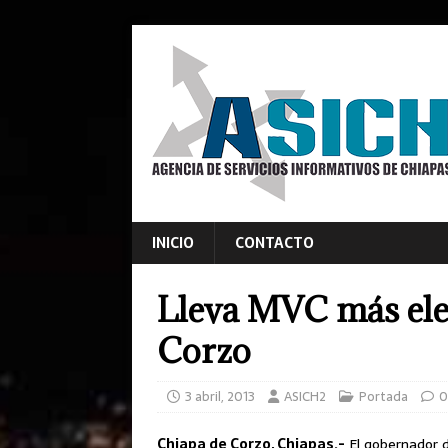
INICIO
CONTACTO
Lleva MVC más elec
Corzo
3 abril, 2013
ASICH2
Portada
0
Chiapa de Corzo, Chiapas.-
El gobernador de