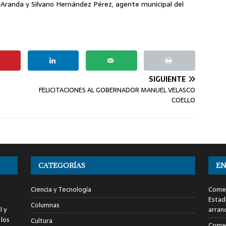
 Aranda y Silvano Hernández Pérez, agente municipal del
SIGUIENTE
FELICITACIONES AL GOBERNADOR MANUEL VELASCO
COELLO
CATEGORÍAS
EN
Ciencia y Tecnología
Comen
Estad
Columnas
l y
arran
 los
Cultura
Comen