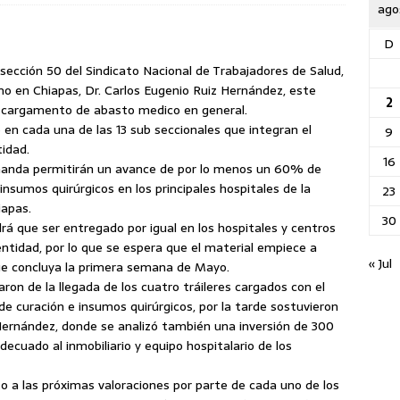
ago
D
a sección 50 del Sindicato Nacional de Trabajadores de Salud,
mo en Chiapas, Dr. Carlos Eugenio Ruiz Hernández, este
2
on cargamento de abasto medico en general.
 en cada una de las 13 sub seccionales
que integran el
9
tidad.
16
emanda permitirán un avance de por lo menos un 60% de
nsumos quirúrgicos en los principales hospitales de la
23
iapas.
30
á que ser entregado por igual en los hospitales y centros
entidad, por lo que se espera que el material empiece a
« Jul
que concluya la primera semana de Mayo.
ron de la llegada de los cuatro tráileres cargados con el
e curación e insumos quirúrgicos, por la tarde sostuvieron
 Hernández, donde se analizó también una inversión de 300
cuado al inmobiliario y equipo hospitalario de los
to a las próximas valoraciones por parte de cada uno de los