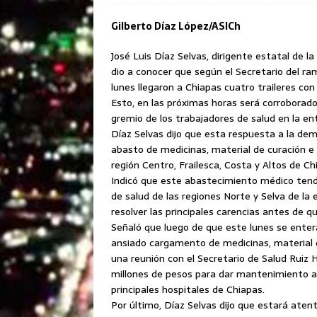
Gilberto Díaz López/ASICh
José Luis Díaz Selvas, dirigente estatal de l
dio a conocer que según el Secretario del ra
lunes llegaron a Chiapas cuatro traileres c
Esto, en las próximas horas será corroborado
gremio de los trabajadores de salud en la en
Díaz Selvas dijo que esta respuesta a la d
abasto de medicinas, material de curación e i
región Centro, Frailesca, Costa y Altos de Ch
Indicó que este abastecimiento médico tendr
de salud de las regiones Norte y Selva de la 
resolver las principales carencias antes de 
Señaló que luego de que este lunes se entera
ansiado cargamento de medicinas, material d
una reunión con el Secretario de Salud Ruiz
millones de pesos para dar mantenimiento ade
principales hospitales de Chiapas.
Por último, Díaz Selvas dijo que estará aten