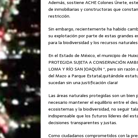
Además, sostiene ACHE Colones Únete, este 
de inmobiliarias y constructoras que consta
restricción.
Sin embargo, recientemente ha habido cambio
su explotación por parte de estas grandes 
para la biodiversidad y los recursos naturale
En el Estado de México, el municipio de Hui
PROTEGIDA SUJETA A CONSERVACIÓN AMBI
LOMA Y RÍO SAN JOAQUÍN “, pero sin razón al
del Mazo a Parque Estatal,quitándole estat
sucedan sin una justificación clara!
Las áreas naturales protegidas son un bien p
necesario mantener el equilibrio entre el desa
ecosistemas y la biodiversidad, no seguir t
indispensable que los futuros líderes del e
decisiones transparentes y justas.
Como ciudadanos comprometidos con la prese