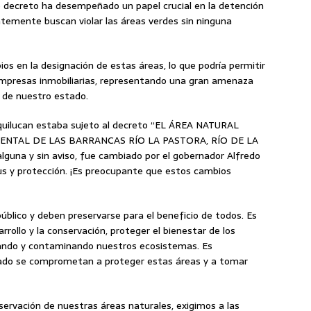
decreto ha desempeñado un papel crucial en la detención
ntemente buscan violar las áreas verdes sin ninguna
s en la designación de estas áreas, lo que podría permitir
empresas inmobiliarias, representando una gran amenaza
s de nuestro estado.
xquilucan estaba sujeto al decreto “EL ÁREA NATURAL
ENTAL DE LAS BARRANCAS RÍO LA PASTORA, RÍO DE LA
guna y sin aviso, fue cambiado por el gobernador Alfredo
us y protección. ¡Es preocupante que estos cambios
úblico y deben preservarse para el beneficio de todos. Es
rrollo y la conservación, proteger el bienestar de los
alando y contaminando nuestros ecosistemas. Es
stado se comprometan a proteger estas áreas y a tomar
rvación de nuestras áreas naturales, exigimos a las