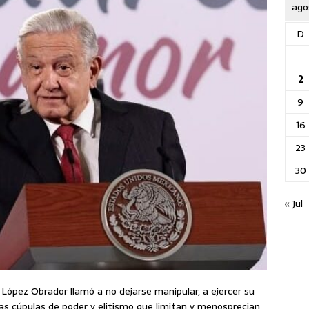
ago
D
2
9
16
23
30
« Jul
López Obrador llamó a no dejarse manipular, a ejercer su
las cúpulas de poder y elitismo que limitan y menosprecian