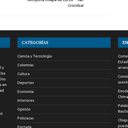
Cristóbal
CATEGORÍAS
EN
Ciencia y Tecnología
Comen
Estad
Columnas
l y
arran
 los
Cultura
Comen
 Dos
asesi
Deportes
s en
ad.
Desde
Economía
Chima
Interiores
Palab
Opinión
Bauti
o,
Policiacas
Chiap
puede
Portada