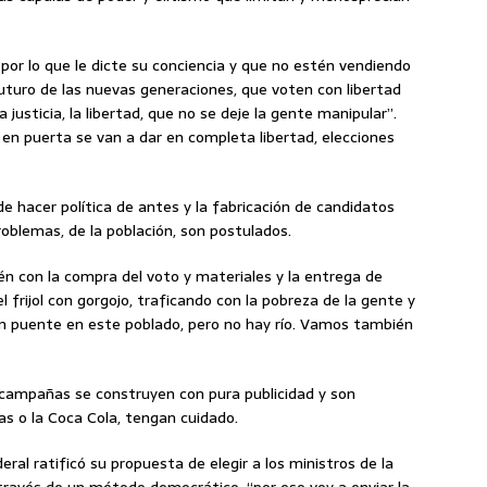
por lo que le dicte su conciencia y que no estén vendiendo
 futuro de las nuevas generaciones, que voten con libertad
justicia, la libertad, que no se deje la gente manipular”.
en puerta se van a dar en completa libertad, elecciones
de hacer política de antes y la fabricación de candidatos
roblemas, de la población, son postulados.
én con la compra del voto y materiales y la entrega de
l frijol con gorgojo, traficando con la pobreza de la gente y
un puente en este poblado, pero no hay río. Vamos también
 campañas se construyen con pura publicidad y son
s o la Coca Cola, tengan cuidado.
eral ratificó su propuesta de elegir a los ministros de la
 través de un método democrático, “por eso voy a enviar la