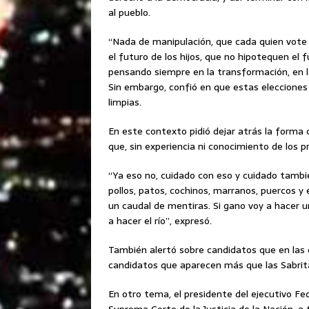
al pueblo.
“Nada de manipulación, que cada quien vote 
el futuro de los hijos, que no hipotequen el
pensando siempre en la transformación, en la 
Sin embargo, confió en que estas elecciones 
limpias.
En este contexto pidió dejar atrás la forma 
que, sin experiencia ni conocimiento de los p
“Ya eso no, cuidado con eso y cuidado tambi
pollos, patos, cochinos, marranos, puercos y e
un caudal de mentiras. Si gano voy a hacer 
a hacer el río”, expresó.
También alertó sobre candidatos que en las
candidatos que aparecen más que las Sabrita
En otro tema, el presidente del ejecutivo Fed
Suprema Corte de la Justicia de la Nación, a