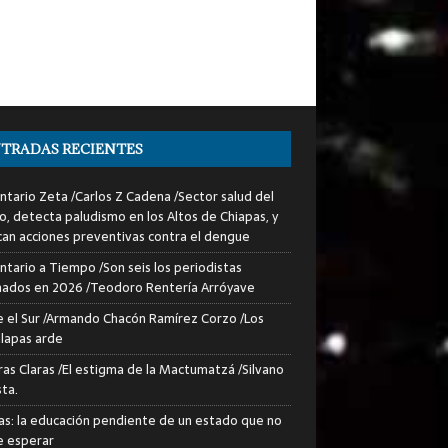
TRADAS RECIENTES
tario Zeta /Carlos Z Cadena /Sector salud del
o, detecta paludismo en los Altos de Chiapas, y
can acciones preventivas contra el dengue
tario a Tiempo /Son seis los periodistas
nados en 2026 /Teodoro Rentería Arróyave
 el Sur /Armando Chacón Ramírez Corzo /Los
lapas arde
ras Claras /El estigma de la Mactumatzá /Silvano
sta.
as: la educación pendiente de un estado que no
 esperar