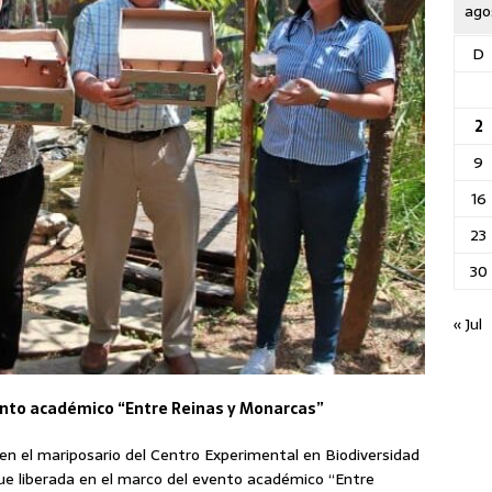
ago
D
2
9
16
23
30
« Jul
vento académico “Entre Reinas y Monarcas”
en el mariposario del Centro Experimental en Biodiversidad
 fue liberada en el marco del evento académico “Entre