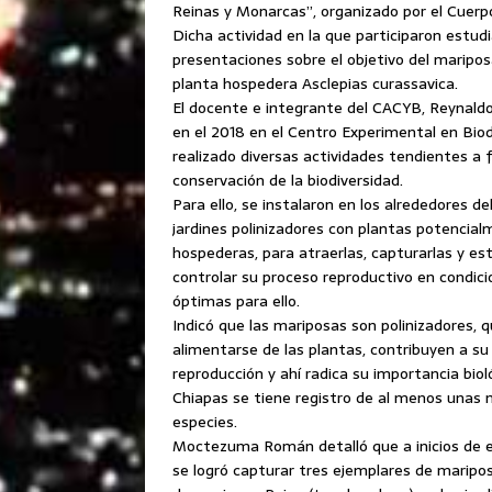
Reinas y Monarcas”, organizado por el Cuerp
Dicha actividad en la que participaron estudi
presentaciones sobre el objetivo del mariposa
planta hospedera Asclepias curassavica.
El docente e integrante del CACYB, Reynal
en el 2018 en el Centro Experimental en Biod
realizado diversas actividades tendientes a fo
conservación de la biodiversidad.
Para ello, se instalaron en los alrededores de
jardines polinizadores con plantas potencia
hospederas, para atraerlas, capturarlas y est
controlar su proceso reproductivo en condic
óptimas para ello.
Indicó que las mariposas son polinizadores, q
alimentarse de las plantas, contribuyen a su
reproducción y ahí radica su importancia biol
Chiapas se tiene registro de al menos unas 
especies.
Moctezuma Román detalló que a inicios de 
se logró capturar tres ejemplares de marip