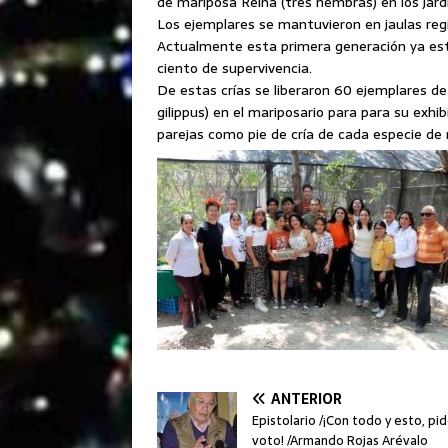
de mariposa Reina (tres hembras) en los jardi
Los ejemplares se mantuvieron en jaulas regi
Actualmente esta primera generación ya est
ciento de supervivencia.
De estas crías se liberaron 60 ejemplares d
gilippus) en el mariposario para para su exh
parejas como pie de cría de cada especie de
ANTERIOR
Epistolario /¡Con todo y esto, pid
voto! /Armando Rojas Arévalo