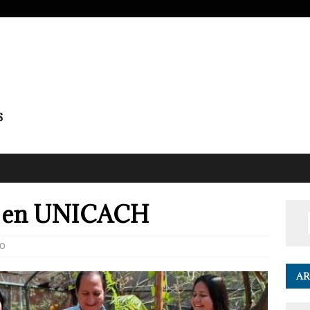
s en UNICACH
0
AR