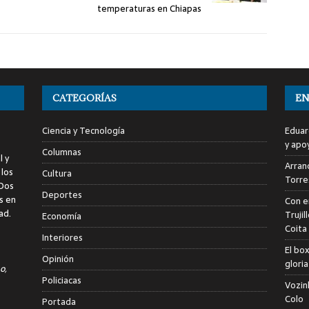
temperaturas en Chiapas
CATEGORÍAS
EN
Ciencia y Tecnología
Eduar
y apo
Columnas
l y
Arranc
 los
Cultura
Torre
 Dos
Deportes
s en
Con e
ad.
Trujil
Economía
Coita
Interiores
El bo
Opinión
glori
o,
Policiacas
Vozin
Colo
Portada