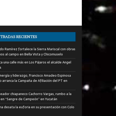
TRADAS RECIENTES
do Ramírez fortalece la Sierra Mariscal con obras
yos al campo en Bella Vista y Chicomuselo
a una calle más en Los Pájaros el alcalde Angel
s
nergía y liderazgo, Francisco Amadeo Espinosa
lo arranca la Campaña de Afiliación del PT en
xeador chiapaneco Cachorro Vargas, rumbo a la
a en “Sangre de Campeón” en Yucatán
ha desata la euforia en su presentación con Colo