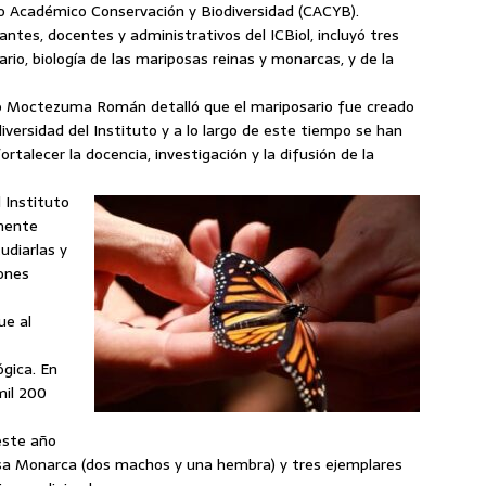
o Académico Conservación y Biodiversidad (CACYB).
antes, docentes y administrativos del ICBiol, incluyó tres
rio, biología de las mariposas reinas y monarcas, y de la
do Moctezuma Román detalló que el mariposario fue creado
iversidad del Instituto y a lo largo de este tiempo se han
rtalecer la docencia, investigación y la difusión de la
l Instituto
lmente
udiarlas y
iones
ue al
ógica. En
mil 200
este año
osa Monarca (dos machos y una hembra) y tres ejemplares