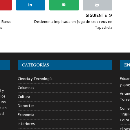
SIGUIENTE
o Baruc
Detienen a implicada en fuga de tres reos en
es
Tapachula
CATEGORÍAS
EN
Ciencia y Tecnología
Eduar
y apo
Columnas
l y
Arranc
 los
Cultura
Torre
 Dos
Deportes
s en
Con e
ad.
Trujil
Economía
Coita
Interiores
El bo