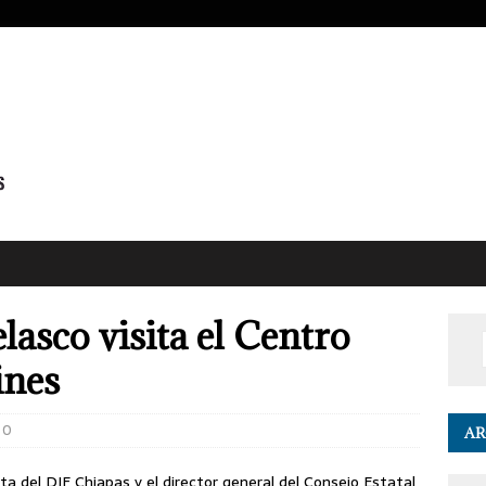
elasco visita el Centro
ines
0
AR
ta del DIF Chiapas y el director general del Consejo Estatal