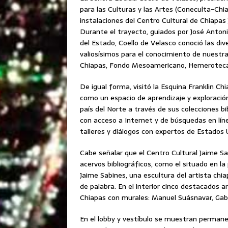
para las Culturas y las Artes (Coneculta-Chia
instalaciones del Centro Cultural de Chiapas
Durante el trayecto, guiados por José Antoni
del Estado,
Coello de Velasco conoció las di
valiosísimos para el conocimiento de nuestra 
Chiapas, Fondo Mesoamericano, Hemeroteca,
De igual forma, visitó la Esquina Franklin C
como un espacio de aprendizaje y exploración 
país del Norte a través de sus colecciones bib
con acceso a Internet y de búsquedas en líne
talleres y diálogos con expertos de Estados 
Cabe señalar que el Centro Cultural Jaime S
acervos bibliográficos, como el situado en l
Jaime Sabines, una escultura del artista chia
de palabra. En el interior cinco destacados a
Chiapas con murales: Manuel Suásnavar, Gabri
En el lobby y vestíbulo se muestran permane