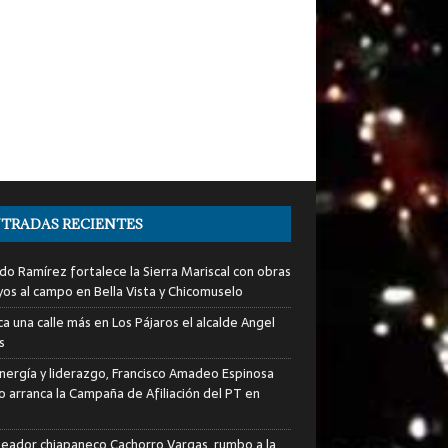
TRADAS RECIENTES
do Ramírez fortalece la Sierra Mariscal con obras
yos al campo en Bella Vista y Chicomuselo
a una calle más en Los Pájaros el alcalde Angel
s
nergía y liderazgo, Francisco Amadeo Espinosa
lo arranca la Campaña de Afiliación del PT en
xeador chiapaneco Cachorro Vargas, rumbo a la