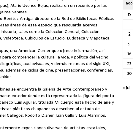
ago
pas), Mario Uvence Rojas, realizaron un recorrido por las
 Jaime Sabines.
D
o Benítez Antiga, director de la Red de Bibliotecas Públicas
versas áreas de este espacio que resguarda acervos
historia, tales como la Colección General, Colección
2
 Videoteca, Cubículos de Estudio, Ludoteca y Mapoteca.
9
hiapas, una American Corner que ofrece información, así
16
para comprender la cultura, la vida, y política del vecino
23
liográficas, audiovisuales, y demás recursos del siglo XXI,
a, además de ciclos de cine, presentaciones, conferencias,
30
Unidos.
« Jul
abines se encuentra la Galería de Arte Contemporáneo y
a parte exterior donde está representada la figura del poeta
paneco Luis Aguilar, titulada Mi cuerpo está hecho de aire y
rtistas plásticos chiapanecos describen al estado de
el Gallegos, Rodolfo Disner, Juan Gallo y Luis Alaminos.
ntemente exposiciones diversas de artistas estatales,