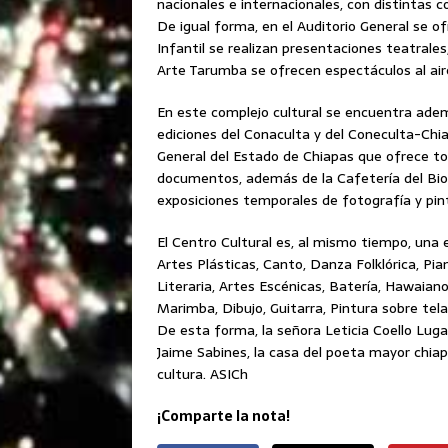
nacionales e internacionales, con distintas co
De igual forma, en el Auditorio General se of
Infantil se realizan presentaciones teatrales,
Arte Tarumba se ofrecen espectáculos al aire
En este complejo cultural se encuentra adem
ediciones del Conaculta y del Coneculta-Chia
General del Estado de Chiapas que ofrece tod
documentos, además de la Cafetería del Bioc
exposiciones temporales de fotografía y pin
El Centro Cultural es, al mismo tiempo, una 
Artes Plásticas, Canto, Danza Folklórica, Pia
Literaria, Artes Escénicas, Batería, Hawaian
Marimba, Dibujo, Guitarra, Pintura sobre tela
De esta forma, la señora Leticia Coello Lug
Jaime Sabines, la casa del poeta mayor chia
cultura. ASICh
¡Comparte la nota!