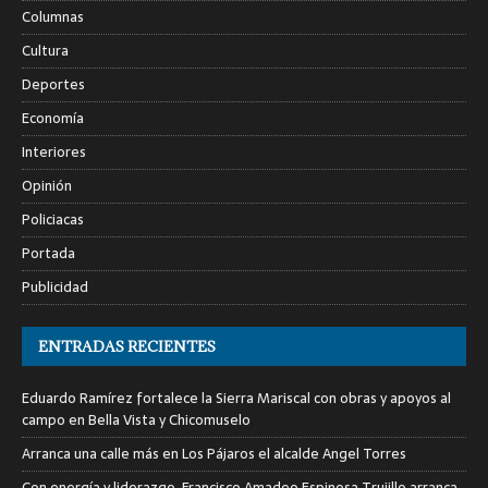
Columnas
Cultura
Deportes
Economía
Interiores
Opinión
Policiacas
Portada
Publicidad
ENTRADAS RECIENTES
Eduardo Ramírez fortalece la Sierra Mariscal con obras y apoyos al
campo en Bella Vista y Chicomuselo
Arranca una calle más en Los Pájaros el alcalde Angel Torres
Con energía y liderazgo, Francisco Amadeo Espinosa Trujillo arranca