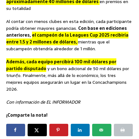
aproximadamente 40 millones de dólares
en premios en
su totalidad
Al contar con menos clubes en esta edición, cada participante
podría obtener mayores ganancias.
Con base en ediciones
anteriores,
el campeón de la Leagues Cup 2025 recibiría
entre 1.5 y 2 millones de dólares,
mientras que el
subcampeón obtendría alrededor de 1 millón.
Además, cada equipo percibirá 100 mil dólares por
partido disputado
y un bono adicional de 50 mil dólares por
triunfo. Finalmente, más allá de lo económico, los tres
mejores equipos asegurarán un lugar en la Concachampions
2026.
Con información de EL INFORMADOR
¡Comparte la nota!