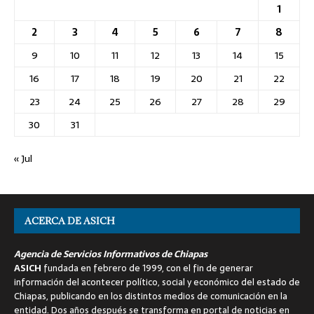
1
2
3
4
5
6
7
8
9
10
11
12
13
14
15
16
17
18
19
20
21
22
23
24
25
26
27
28
29
30
31
« Jul
ACERCA DE ASICH
Agencia de Servicios Informativos de Chiapas
ASICH
fundada en febrero de 1999, con el fin de generar
información del acontecer político, social y económico del estado de
Chiapas, publicando en los distintos medios de comunicación en la
entidad. Dos años después se transforma en portal de noticias en