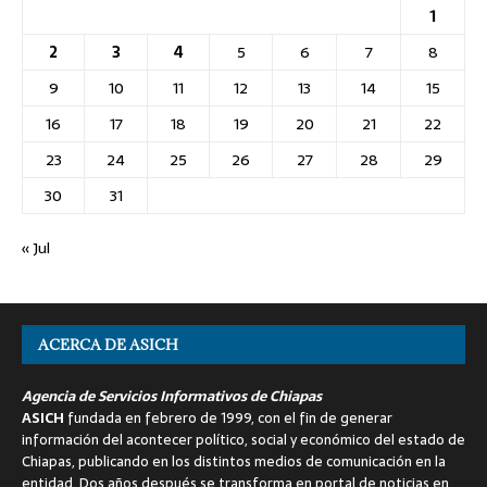
1
2
3
4
5
6
7
8
9
10
11
12
13
14
15
16
17
18
19
20
21
22
23
24
25
26
27
28
29
30
31
« Jul
ACERCA DE ASICH
Agencia de Servicios Informativos de Chiapas
ASICH
fundada en febrero de 1999, con el fin de generar
información del acontecer político, social y económico del estado de
Chiapas, publicando en los distintos medios de comunicación en la
entidad. Dos años después se transforma en portal de noticias en