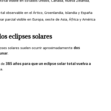
r total visible en Estados Unidos, Canadá, Nueva Zelanda,
total observable en el Ártico, Groenlandia, Islandia y España
unar parcial visible en Europa, oeste de Asia, África y América
os eclipses solares
ipses solares suelen ocurrir aproximadamente
dos
lunar
.
r de
385 años para que un eclipse solar total vuelva a
a.