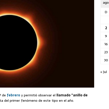
ago
D
2
9
16
23
30
« Jul
17 de
febrero
y permitió observar el
llamado “anillo de
ata del primer fenómeno de este tipo en el año.