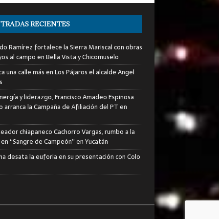
TRADAS RECIENTES
do Ramírez fortalece la Sierra Mariscal con obras
yos al campo en Bella Vista y Chicomuselo
a una calle más en Los Pájaros el alcalde Angel
s
nergía y liderazgo, Francisco Amadeo Espinosa
lo arranca la Campaña de Afiliación del PT en
xeador chiapaneco Cachorro Vargas, rumbo a la
a en “Sangre de Campeón” en Yucatán
ha desata la euforia en su presentación con Colo