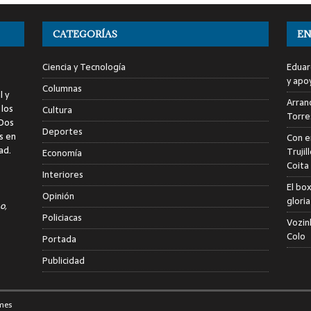
CATEGORÍAS
EN
Ciencia y Tecnología
Eduar
y apo
Columnas
l y
Arranc
 los
Cultura
Torre
 Dos
Deportes
s en
Con e
ad.
Trujil
Economía
Coita
Interiores
El bo
Opinión
glori
o,
Policiacas
Vozin
Colo
Portada
Publicidad
mes