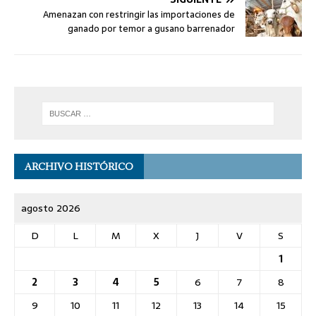
Amenazan con restringir las importaciones de
ganado por temor a gusano barrenador
ARCHIVO HISTÓRICO
agosto 2026
D
L
M
X
J
V
S
1
2
3
4
5
6
7
8
9
10
11
12
13
14
15