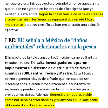
no requiere una infraestructura completamente nueva, sino
que puede integrarse en las redes de fibra óptica que ya
existen. Hasta ahora,
lograr la coexistencia de señales clásicas
y cuánticas sin interferencias representaba un obstáculo
importante,
pero los científicos han encontrado una solución
efectiva.
LEE:
EU señala a México de “daños
ambientales” relacionados con la pesca
El impacto de la teletransportación cuántica no se limita a
Estados Unidos.
En Italia, investigadores lograron
implementar un sistema de distribución de claves
cuánticas (QKD) entre Treviso y Mestre.
Esta técnica
permite generar claves de cifrado que, en caso de ser
interceptadas, alertan inmediatamente del intento de
espionaje y pueden desconectar la comunicación para
proteger los datos. Además,
demostraron que es viable
combinar señales tradicionales y cuánticas en un solo cable,
utilizando distintas frecuencias.