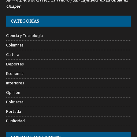
Av. 4 Mzna. 8 #112 Fracc. San Pedro y San Cayetano, Tuxtla Gutiérrez
Chiapas
CATEGORÍAS
Ciencia y Tecnología
Columnas
Cultura
Deportes
Economía
Interiores
Opinión
Policiacas
Portada
Publicidad