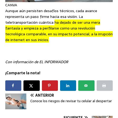
CANVA
Aunque aún persisten desafíos técnicos, cada avance
representa un paso firme hacia esa visión. La
teletransportación cuántica
ha dejado de ser una mera
fantasía y empieza a perfilarse como una revolución
tecnológica comparable, en su impacto potencial, a la irrupción
de internet en sus inicios.
Con información de EL INFORMADOR
¡Comparte la nota!
ANTERIOR
Conoce los riesgos de revisar tu celular al despertar
SIGUIENTE