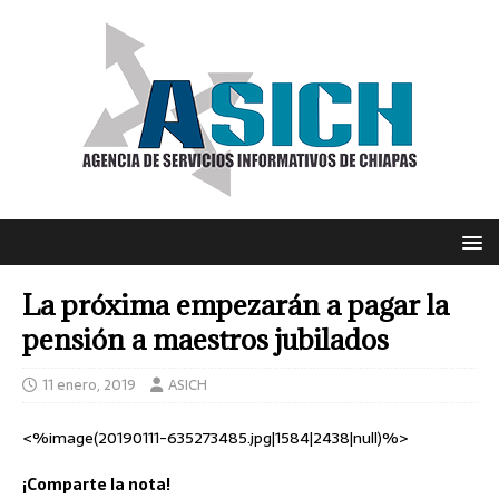
La próxima empezarán a pagar la
pensión a maestros jubilados
11 enero, 2019
ASICH
<%image(20190111-635273485.jpg|1584|2438|null)%>
¡Comparte la nota!