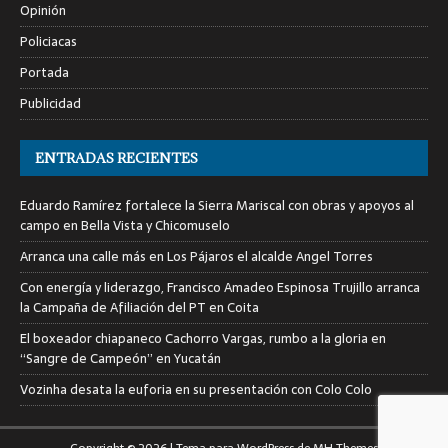
Opinión
Policiacas
Portada
Publicidad
ENTRADAS RECIENTES
Eduardo Ramírez fortalece la Sierra Mariscal con obras y apoyos al
campo en Bella Vista y Chicomuselo
Arranca una calle más en Los Pájaros el alcalde Angel Torres
Con energía y liderazgo, Francisco Amadeo Espinosa Trujillo arranca
la Campaña de Afiliación del PT en Coita
El boxeador chiapaneco Cachorro Vargas, rumbo a la gloria en
“Sangre de Campeón” en Yucatán
Vozinha desata la euforia en su presentación con Colo Colo
Copyright © 2026 | Tema para WordPress de
MH Themes