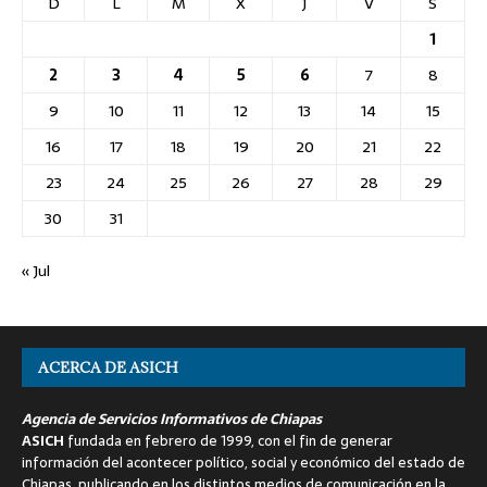
D
L
M
X
J
V
S
1
2
3
4
5
6
7
8
9
10
11
12
13
14
15
16
17
18
19
20
21
22
23
24
25
26
27
28
29
30
31
« Jul
ACERCA DE ASICH
Agencia de Servicios Informativos de Chiapas
ASICH
fundada en febrero de 1999, con el fin de generar
información del acontecer político, social y económico del estado de
Chiapas, publicando en los distintos medios de comunicación en la