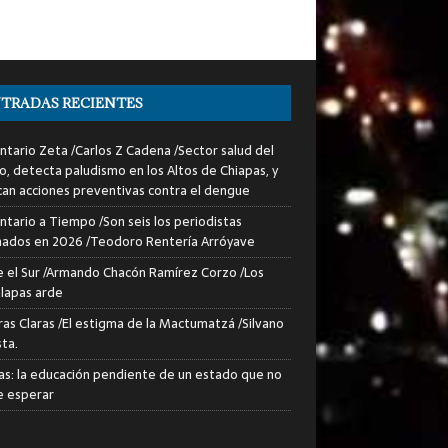
TRADAS RECIENTES
tario Zeta /Carlos Z Cadena /Sector salud del
o, detecta paludismo en los Altos de Chiapas, y
can acciones preventivas contra el dengue
tario a Tiempo /Son seis los periodistas
nados en 2026 /Teodoro Rentería Arróyave
 el Sur /Armando Chacón Ramírez Corzo /Los
lapas arde
ras Claras /El estigma de la Mactumatzá /Silvano
sta.
as: la educación pendiente de un estado que no
 esperar