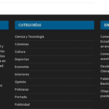
CATEGORÍAS
EN
Ciencia y Tecnología
Comen
Estad
Columnas
l y
arran
 los
Cultura
Comen
 Dos
asesi
Deportes
s en
ad.
Desde
Economía
Chima
Interiores
Palab
Opinión
Bauti
o,
Policiacas
Chiap
puede
Portada
Publicidad