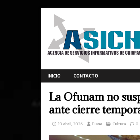
INICIO
CONTACTO
La Ofunam no susp
ante cierre tempora
10 abril, 2026
Diana
Cultura
0