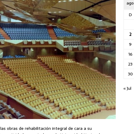
ago
D
2
9
16
23
30
« Jul
las obras de rehabilitación integral de cara a su