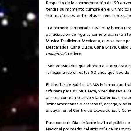
Respecto de la conmemoración del 90 aniver
tendrá su momento cumbre en el último cuat
internacionales, entre ellas el tenor mexica
“La primera temporada tuvo muy buena respue
participación de figuras como el pianista Ste
Música Tradicional Mexicana, que se hace po
Descarados, Caña Dulce, Caña Brava, Celso 
milagroso”,
refiere.
“Son actividades que abonan a la orquesta
reflexionando en estos 90 años qué tipo de
El director de Música UNAM informa que trab
Ofunam para su Musiteca, y regularizan el r
un libro conmemorativo y lanzaremos un sit
latinoamericanas o estrenos”, agrega, y aclar
ensayan en el Centro de Exposiciones y Con
Para concluir, Díaz Infante invita al público
Nacional por medio del sitio música.unam.mx