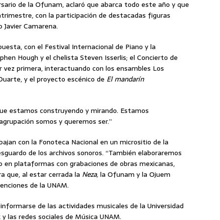
sario de la Ofunam, aclaró que abarca todo este año y que
rimestre, con la participación de destacadas figuras
no Javier Camarena.
sta, con el Festival Internacional de Piano y la
phen Hough y el chelista Steven Isserlis; el Concierto de
r vez primera, interactuando con los ensambles Los
Duarte, y el proyecto escénico de
El mandarín
 que estamos construyendo y mirando. Estamos
 agrupación somos y queremos ser.”
ajan con la Fonoteca Nacional en un micrositio de la
esguardo de los archivos sonoros. “También elaboraremos
io en plataformas con grabaciones de obras mexicanas,
a que, al estar cerrada la
Neza,
la Ofunam y la Ojuem
venciones de la UNAM.
 a informarse de las actividades musicales de la Universidad
 y las redes sociales de Música UNAM.