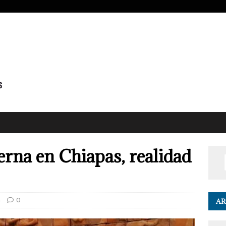
rna en Chiapas, realidad
a
0
AR