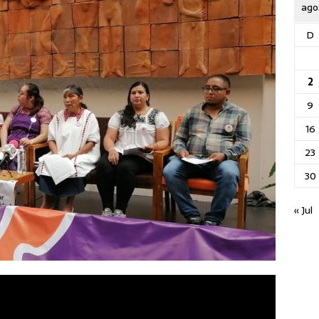
ago
D
2
9
16
23
30
« Jul