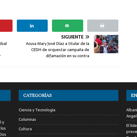
SIGUIENTE
óbal
Acusa Mary José Díaz a titular de la
a
CEDH de orquestar campaña de
r
difamación en su contra
CATEGORÍAS
EN
Ciencia y Tecnología
Alban
Angel
Columnas
l y
El líd
 los
Cultura
preve
 Dos