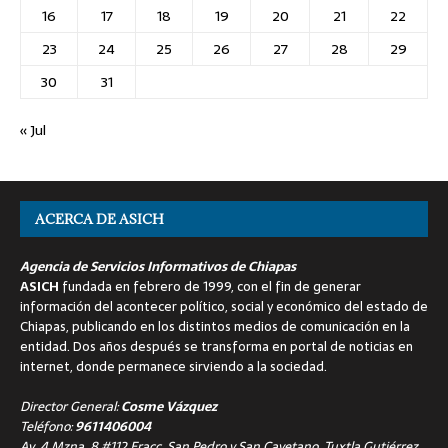
16
17
18
19
20
21
22
23
24
25
26
27
28
29
30
31
« Jul
ACERCA DE ASICH
Agencia de Servicios Informativos de Chiapas
ASICH
fundada en febrero de 1999, con el fin de generar
información del acontecer político, social y económico del estado de
Chiapas, publicando en los distintos medios de comunicación en la
entidad. Dos años después se transforma en portal de noticias en
internet, donde permanece sirviendo a la sociedad.
Director General:
Cosme Vázquez
Teléfono:
9611406004
Av. 4 Mzna. 8 #112 Fracc. San Pedro y San Cayetano, Tuxtla Gutiérrez