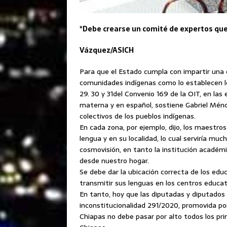
*Debe crearse un comité de expertos que
Vázquez/ASICH
Para que el Estado cumpla con impartir una ed
comunidades indígenas como lo establecen los
29. 30 y 31del Convenio 169 de la OIT, en la
materna y en español, sostiene Gabriel Mén
colectivos de los pueblos indígenas.
En cada zona, por ejemplo, dijo, los maestro
lengua y en su localidad, lo cual serviría m
cosmovisión, en tanto la institución académi
desde nuestro hogar.
Se debe dar la ubicación correcta de los edu
transmitir sus lenguas en los centros educat
En tanto, hoy que las diputadas y diputados 
inconstitucionalidad 291/2020, promovida po
Chiapas no debe pasar por alto todos los pri