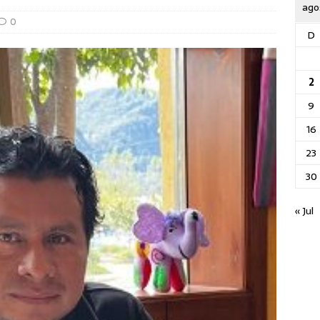
ago
0
D
2
9
16
23
30
« Jul