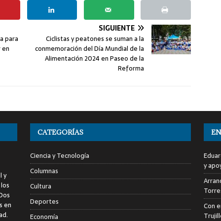
SIGUIENTE
a para
Ciclistas y peatones se suman a la
r en
conmemoración del Día Mundial de la
Alimentación 2024 en Paseo de la
Reforma
CATEGORÍAS
EN
Ciencia y Tecnología
Eduar
y apo
Columnas
l y
Arranc
 los
Cultura
Torre
 Dos
Deportes
s en
Con e
ad.
Trujil
Economía