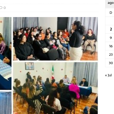
ago
0
D
2
9
16
23
30
« Jul