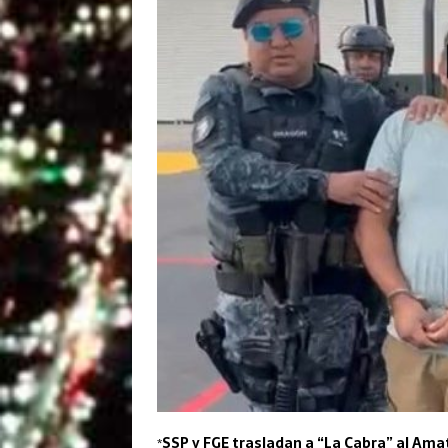
*
SSP y FGE trasladan a “La Cabra” al Ama