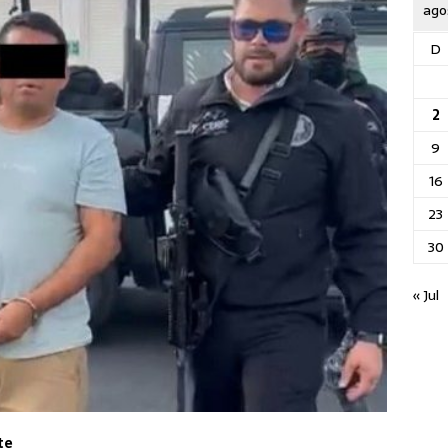
ago
D
2
9
16
23
30
« Jul
te