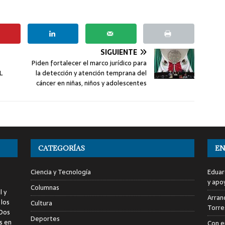
SIGUIENTE
Piden fortalecer el marco jurídico para
L
la detección y atención temprana del
cáncer en niñas, niños y adolescentes
CATEGORÍAS
EN
Ciencia y Tecnología
Eduar
y apo
Columnas
l y
Arranc
 los
Cultura
Torre
 Dos
Deportes
s en
Con e