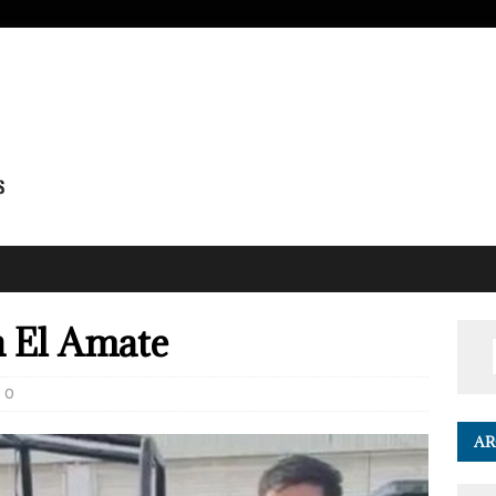
n El Amate
0
AR