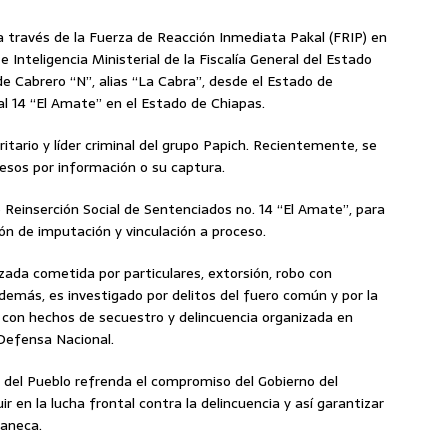
a través de la Fuerza de Reacción Inmediata Pakal (FRIP) en
 Inteligencia Ministerial de la Fiscalía General del Estado
de Cabrero “N”, alias “La Cabra”, desde el Estado de
al 14 “El Amate” en el Estado de Chiapas.
ritario y líder criminal del grupo Papich. Recientemente, se
esos por información o su captura.
 Reinserción Social de Sentenciados no. 14 “El Amate”, para
ión de imputación y vinculación a proceso.
rzada cometida por particulares, extorsión, robo con
 Además, es investigado por delitos del fuero común y por la
os con hechos de secuestro y delincuencia organizada en
 Defensa Nacional.
d del Pueblo refrenda el compromiso del Gobierno del
r en la lucha frontal contra la delincuencia y así garantizar
paneca.