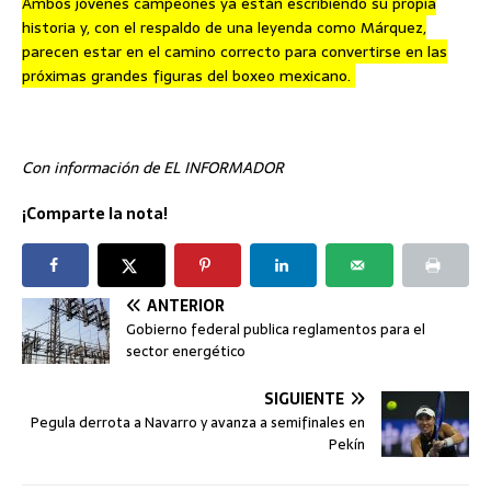
Ambos jóvenes campeones ya están escribiendo su propia
historia y, con el respaldo de una leyenda como Márquez,
parecen estar en el camino correcto para convertirse en las
próximas grandes figuras del boxeo mexicano.
Con información de EL INFORMADOR
¡Comparte la nota!
ANTERIOR
Gobierno federal publica reglamentos para el
sector energético
SIGUIENTE
Pegula derrota a Navarro y avanza a semifinales en
Pekín