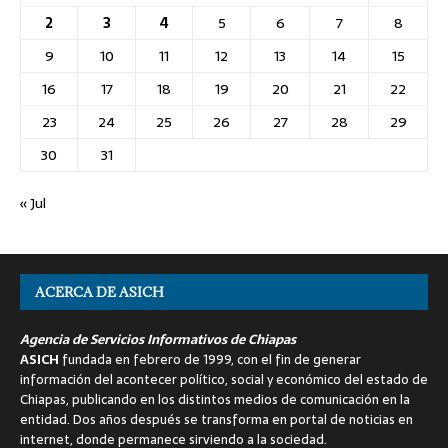
2
3
4
5
6
7
8
9
10
11
12
13
14
15
16
17
18
19
20
21
22
23
24
25
26
27
28
29
30
31
« Jul
ACERCA DE ASICH
Agencia de Servicios Informativos de Chiapas
ASICH
fundada en febrero de 1999, con el fin de generar
información del acontecer político, social y económico del estado de
Chiapas, publicando en los distintos medios de comunicación en la
entidad. Dos años después se transforma en portal de noticias en
internet, donde permanece sirviendo a la sociedad.