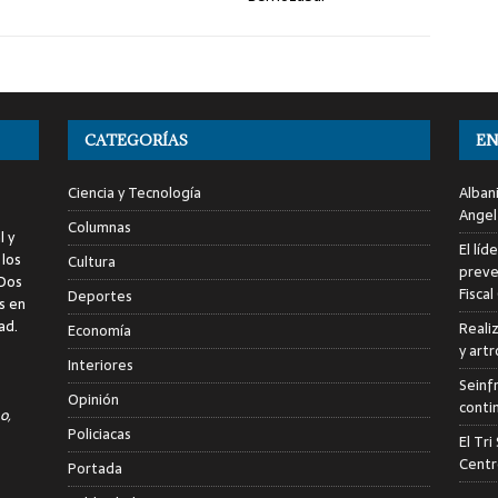
CATEGORÍAS
EN
Ciencia y Tecnología
Alban
Angel
Columnas
l y
El líd
 los
Cultura
preve
 Dos
Fiscal
Deportes
s en
ad.
Reali
Economía
y art
Interiores
Seinf
Opinión
conti
o,
Policiacas
El Tr
Centr
Portada