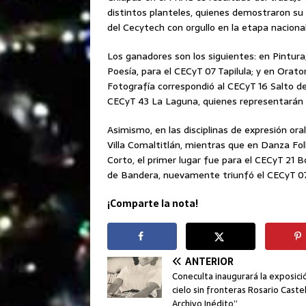
distintos planteles, quienes demostraron su 
del Cecytech con orgullo en la etapa nacional
Los ganadores son los siguientes: en Pintura
Poesía, para el CECyT 07 Tapilula; y en Orator
Fotografía correspondió al CECyT 16 Salto de
CECyT 43 La Laguna, quienes representarán a
Asimismo, en las disciplinas de expresión o
Villa Comaltitlán, mientras que en Danza Fo
Corto, el primer lugar fue para el CECyT 21 
de Bandera, nuevamente triunfó el CECyT 07 
¡Comparte la nota!
ANTERIOR
Coneculta inaugurará la exposici
cielo sin fronteras Rosario Caste
Archivo Inédito”