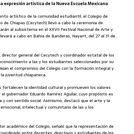
 la expresión artística de la Nueva Escuela Mexicana
ento artístico de la comunidad estudiantil, el Colegio de
do de Chiapas (Cecytech) llevó a cabo la ceremonia de
tarán al subsistema en el XXVII Festival Nacional de Arte y
levará a cabo en Bahía de Banderas, Nayarit, del 27 al 31 de
 director general del Cecytech y coordinador estatal de los
econocimiento a las y los estudiantes seleccionados por su
flejan el compromiso del Colegio con la formación integral y
e la juventud chiapaneca.
 fortalecen la identidad cultural y promueven los valores
 el gobernador Eduardo Ramírez Aguilar, cuyo propósito es
 y con sentido social. Asimismo, destacó que el arte y la
 emocional, intelectual y comunitario de las y los
tor académico del Colegio, señaló que la representación de
coordinado entre docentes, directivos y estudiantes de los