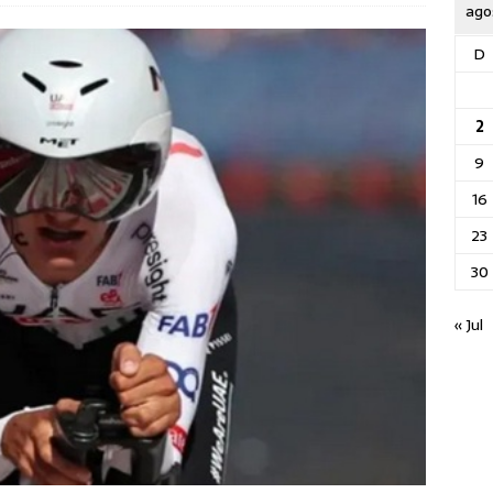
ago
D
2
9
16
23
30
« Jul