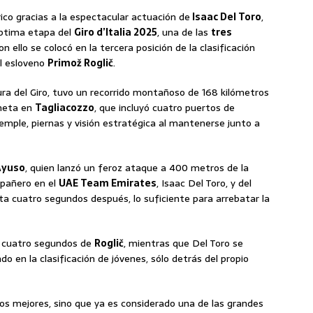
ico gracias a la espectacular actuación de
Isaac Del Toro
,
éptima etapa del
Giro d’Italia 2025
, una de las
tres
con ello se colocó en la tercera posición de la clasificación
el esloveno
Primož Roglič
.
ra del Giro, tuvo un recorrido montañoso de 168 kilómetros
meta en
Tagliacozzo
, que incluyó cuatro puertos de
temple, piernas y visión estratégica al mantenerse junto a
Ayuso
, quien lanzó un feroz ataque a 400 metros de la
pañero en el
UAE Team Emirates
, Isaac Del Toro, y del
ta cuatro segundos después, lo suficiente para arrebatar la
 a cuatro segundos de
Roglič
, mientras que Del Toro se
o en la clasificación de jóvenes, sólo detrás del propio
los mejores, sino que ya es considerado una de las grandes