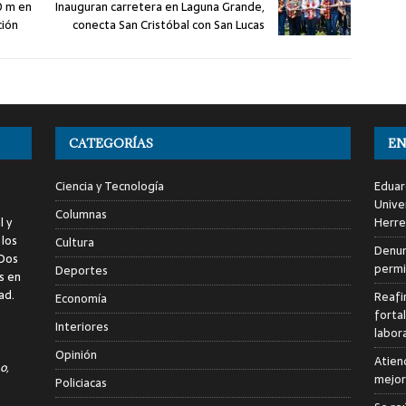
0 m en
Inauguran carretera en Laguna Grande,
ción
conecta San Cristóbal con San Lucas
CATEGORÍAS
EN
Ciencia y Tecnología
Eduar
Unive
Columnas
l y
Herre
 los
Cultura
Denun
 Dos
permi
Deportes
s en
ad.
Reafi
Economía
forta
Interiores
labor
Opinión
Atien
o,
mejor
Policiacas