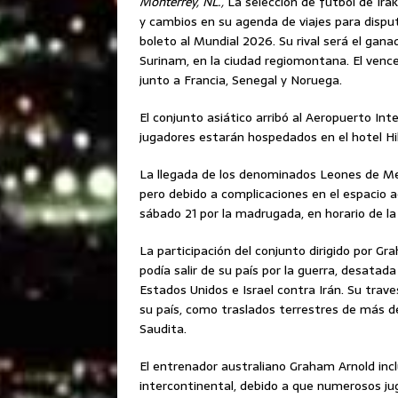
Monterrey, NL.,
La selección de futbol de Ira
y cambios en su agenda de viajes para disput
boleto al Mundial 2026. Su rival será el gana
Surinam, en la ciudad regiomontana. El vence
junto a Francia, Senegal y Noruega.
El conjunto asiático arribó al Aeropuerto I
jugadores estarán hospedados en el hotel Hi
La llegada de los denominados Leones de M
pero debido a complicaciones en el espacio aé
sábado 21 por la madrugada, en horario de 
La participación del conjunto dirigido por G
podía salir de su país por la guerra, desatad
Estados Unidos e Israel contra Irán. Su trav
su país, como traslados terrestres de más de
Saudita.
El entrenador australiano Graham Arnold inclu
intercontinental, debido a que numerosos j