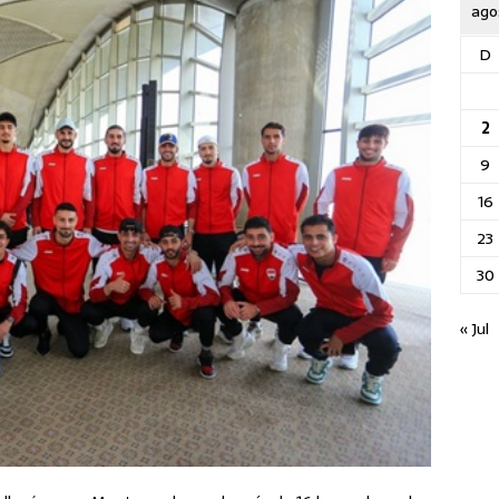
ago
D
2
9
16
23
30
« Jul