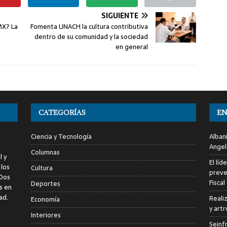
SIGUIENTE
MX? La
Fomenta UNACH la cultura contributiva
dentro de su comunidad y la sociedad
en general
CATEGORÍAS
EN
Ciencia y Tecnología
Alban
Angel
Columnas
l y
El líd
 los
Cultura
preve
 Dos
Fiscal
Deportes
s en
ad.
Reali
Economía
y art
Interiores
Seinf