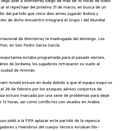
k llegó ayer a Monterrey luego de más de 16 horas de vuelo
ar el repechaje del próximo 31 de marzo, en busca de un
dor del partido que cinco días antes jugarán Bolivia y
dor de dicho encuentro integrará el Grupo I del Mundial
nternacional de Monterrey la madrugada del domingo. Los
lton, en San Pedro Garza García.
esopotamia estaba programada para el pasado viernes,
reo de Jordania, los jugadores retrasaron su vuelo al
la ciudad de Ammán.
raham Arnold estuvo en duda debido a que el equipo iraquí no
a el 28 de febrero por los ataques aéreos conjuntos de
esía estuvo marcada por una serie de problemas para dejar
 12 horas, así como conflictos con visados en Arabia
so pidió a la FIFA aplazar este partido de la repesca
ugadores y miembros del cuerpo técnico estaban blo-