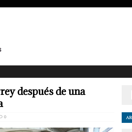
rrey después de una
a
0
AR