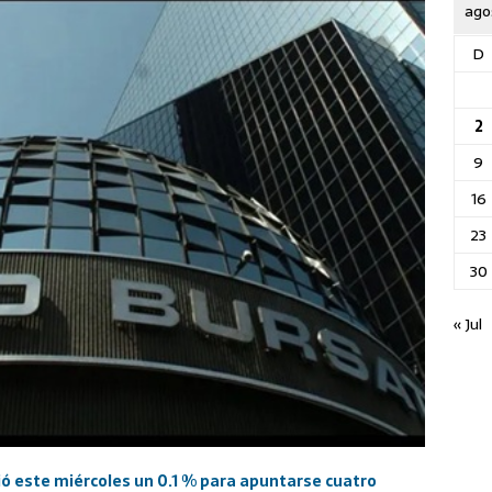
ago
D
2
9
16
23
30
« Jul
ió este miércoles un 0.1 % para apuntarse cuatro