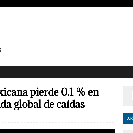
xicana pierde 0.1 % en
da global de caídas
0
AR