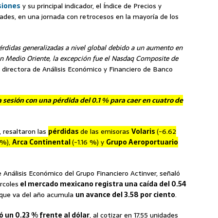
siones
y su principal indicador, el Índice de Precios y
dades, en una jornada con retrocesos en la mayoría de los
pérdidas generalizadas a nivel global debido a un aumento en
 en Medio Oriente, la excepción fue el Nasdaq Composite de
ler, directora de Análisis Económico y Financiero de Banco
a sesión con una pérdida del 0.1 % para caer en cuatro de
, resaltaron las
pérdidas
de las emisoras
Volaris
(-6.62
8 %),
Arca Continental
(-1.16 %) y
Grupo Aeroportuario
e Análisis Económico del Grupo Financiero Actinver, señaló
rcoles
el mercado mexicano registra una caída del 0.54
o que va del año acumula
un avance del 3.58 por ciento
.
 un 0.23 % frente al dólar
, al cotizar en 17.55 unidades